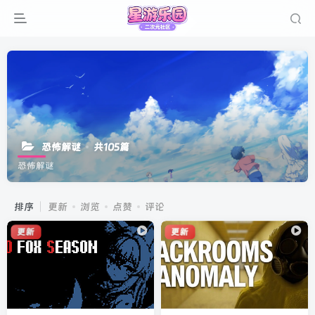
恐怖解谜
共105篇
恐怖解谜
排序
更新
浏览
点赞
评论
更新
更新