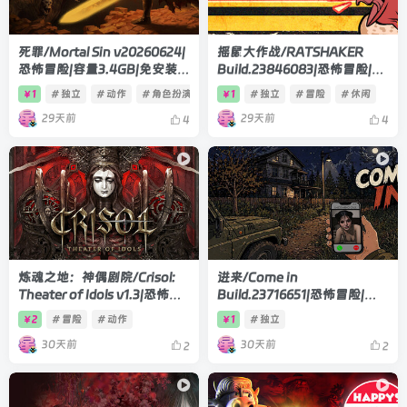
死罪/Mortal Sin v20260624|
摇鼠大作战/RATSHAKER
恐怖冒险|容量3.4GB|免安装绿
Build.23846083|恐怖冒险|容
色 中文版
量1.3GB|官方中文版
1
# 独立
# 动作
# 角色扮演
1
# 独立
# 冒险
# 休闲
￥
￥
29天前
29天前
4
4
炼魂之地：神偶剧院/Crisol:
进来/Come in
Theater of Idols v1.3|恐怖冒
Build.23716651|恐怖冒险|容
险|容量16.5GB|官方中文版
量4.8GB|官方中文版
2
# 冒险
# 动作
1
# 独立
￥
￥
30天前
30天前
2
2