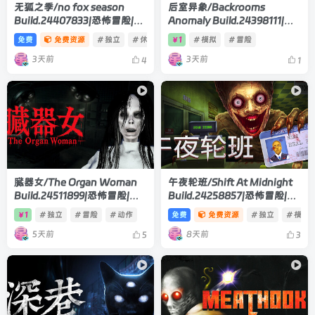
无狐之季/no fox season
后室异象/Backrooms
Build.24407833|恐怖冒险|容
Anomaly Build.24398111|恐
量777MB|官方中文版
怖冒险|容量1.8GB|官方中文版
免费
免费资源
# 独立
# 休闲
# 动作
1
# 模拟
# 冒险
￥
3天前
3天前
4
1
臓器女/The Organ Woman
午夜轮班/Shift At Midnight
Build.24511899|恐怖冒险|容
Build.24258857|恐怖冒险|容
量4.3GB|官方中文版
量866MB|官方中文版
1
# 独立
# 冒险
# 动作
免费
免费资源
# 独立
# 模拟
￥
5天前
8天前
5
3