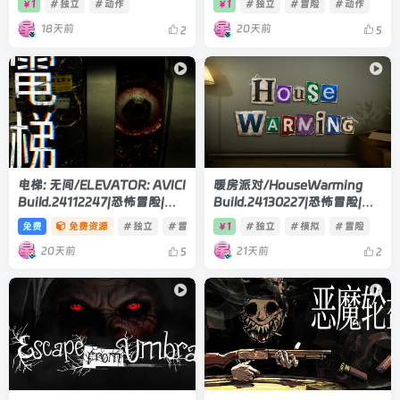
1
# 独立
# 动作
1
# 独立
# 冒险
# 动作
￥
￥
版
7.1GB|官方中文版
18天前
20天前
2
5
电梯: 无间/ELEVATOR: AVICI
暖房派对/HouseWarming
Build.24112247|恐怖冒险|容
Build.24130227|恐怖冒险|容
量211MB|官方中文版
量6GB|官方中文版
免费
免费资源
# 独立
# 冒险
1
# 独立
# 模拟
# 冒险
￥
20天前
21天前
5
2