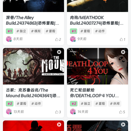
深巷/The Alley
肉钩/MEATHOOK
Build.24374863|恐怖冒险|容
Build.24007274|恐怖冒险|容
量7.1GB|官方中文版
量5.8GB|官方中文版
1
# 独立
# 模拟
# 冒险
1
# 冒险
# 动作
￥
￥
8天前
9天前
2
1
古冢：克苏鲁凶兆/The
死亡轮回献给
Mound Build.24043641|恐怖
你/DEATHLOOP 4 YOU
冒险|容量24GB|官方中文版
Build.24198936|恐怖冒险|容
2
# 冒险
# 动作
2
# 独立
# 冒险
# 休闲
￥
￥
量10.3GB|官方中文版
13天前
14天前
3
5