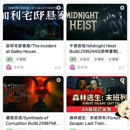
加利宅邸悬案/The Incident
午夜抢劫/Midnight Heist
at Galley House
Build.23952443|恐怖冒险|容
Build.24210977|恐怖冒险|容
量5.5GB|官方中文版
1
# 冒险
1
# 独立
# 模拟
# 冒险
￥
￥
量1.9GB|官方中文版
15天前
18天前
5
1
腐蚀合成/Synthesis of
森林逃生：末班列车/Forest
Corruption Build.23987481|
Escape: Last Train
恐怖冒险|容量1.8GB|官方中文
Build.24171811|恐怖冒险|容量