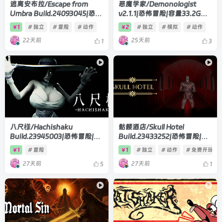
逃离安布拉/Escape from
恶魔学家/Demonologist
Umbra Build.24093045|恐怖
v2.1.1|恐怖冒险|容量33.2GB|
冒险|容量8.1GB|官方中文版
官方中文版
1
# 独立
# 冒险
# 动作
2
# 独立
# 模拟
# 动作
￥
￥
22天前
25天前
1
3
八尺様/Hachishaku
骷髅酒店/Skull Hotel
Build.23945003|恐怖冒险|容
Build.23433252|恐怖冒险|容
量3.7GB|官方中文版
量1.1GB|官方中文版
1
# 冒险
1
# 独立
# 动作
# 免费开玩
￥
￥
27天前
27天前
5
1