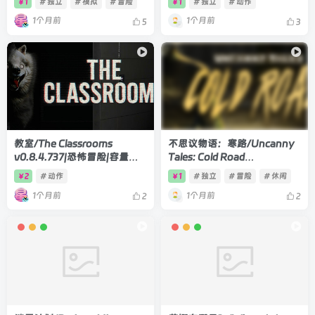
1
# 独立
# 模拟
# 冒险
1
# 独立
# 动作
￥
￥
1个月前
1个月前
5
3
教室/The Classrooms
不思议物语：寒路/Uncanny
v0.8.4.737|恐怖冒险|容量
Tales: Cold Road
15.9GB|官方中文版
Build.22819828|恐怖冒险|容
2
# 动作
1
# 独立
# 冒险
# 休闲
￥
￥
量1.1GB|官方中文版
1个月前
1个月前
2
2