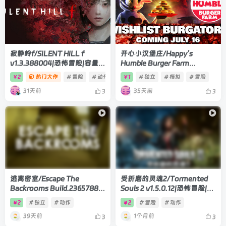
寂静岭f/SILENT HILL f
开心小汉堡庄/Happy’s
v1.3.388004|恐怖冒险|容量
Humble Burger Farm
49GB|官方中文版
Build.23553717|恐怖冒险|容
2
热门大作
# 冒险
# 动作
1
# 独立
# 模拟
# 冒险
￥
￥
量9.2GB|官方中文版
31天前
35天前
3
3
逃离密室/Escape The
受折磨的灵魂2/Tormented
Backrooms Build.23657885|
Souls 2 v1.5.0.12|恐怖冒险|容
恐怖冒险|容量26.5GB|官方中
量24.3GB|官方中文版
2
# 独立
# 动作
2
# 冒险
# 动作
￥
￥
文版
39天前
1个月前
3
3