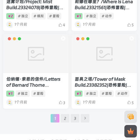
迷雾计划/Project: Mist
莉娜在哪里？/Where Is Lena
Build.23324078|恐怖冒险|容
Build.23321561|恐怖冒险|容
量18.3GB|官方中文版
量4GB|官方中文版
2
# 独立
# 模拟
# 冒险
1
# 独立
# 动作
￥
￥
1个月前
1个月前
4
5
伯纳德·索恩的信件/Letters
面具之塔/Tower of Mask
of Bernard Thorne
Build.23382352|恐怖冒险|容
Build.19919657|恐怖冒险|容
量3.6GB|官方中文版
1
# 独立
# 冒险
1
# 独立
# 冒险
# 动作
￥
￥
量5GB|官方中文版
1个月前
1个月前
3
5
1
2
3