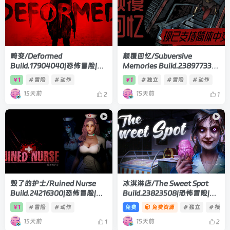
畸变/Deformed
颠覆回忆/Subversive
Build.17904040|恐怖冒险|容
Memories Build.23897733|
量4.9GB|官方中文版
恐怖冒险|容量1.6GB|官方中文
1
# 冒险
# 动作
1
# 独立
# 冒险
# 动作
￥
￥
版
15天前
15天前
2
1
毁了的护士/Ruined Nurse
冰淇淋店/The Sweet Spot
Build.24216300|恐怖冒险|容
Build.23823508|恐怖冒险|容
量4.6GB|官方中文版
量307MB|官方中文版
1
# 冒险
# 动作
免费
免费资源
# 独立
# 模拟
￥
15天前
15天前
1
2