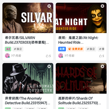
希尔瓦恩/SILVARN
夜间：鬼屋之旅/At Night:
Build.23703033|恐怖冒险|容
Haunted Ride
量11.6GB|官方中文版
Build.23303809|恐怖冒险|容
2
# 独立
免费
免费资源
# 独立
# 模拟
￥
量991MB|官方中文版
1个月前
1个月前
5
5
异常侦探/The Anomaly
孤影的碎片/Shards Of
Detective Build.23315947|恐
Solitude Build.23255710|恐
怖冒险|容量1.9GB|官方中文版
怖冒险|容量6.8GB|官方中文版