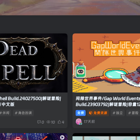
ell Build.24027500|解谜冒险|
间隙世界事件/Gap World Event
官方中文版
Build.23903792|解谜冒险|容量
文版
# 休闲
# 角色扮演
免费
免费资源
# 独立
# 冒险
17天前
0
10
4