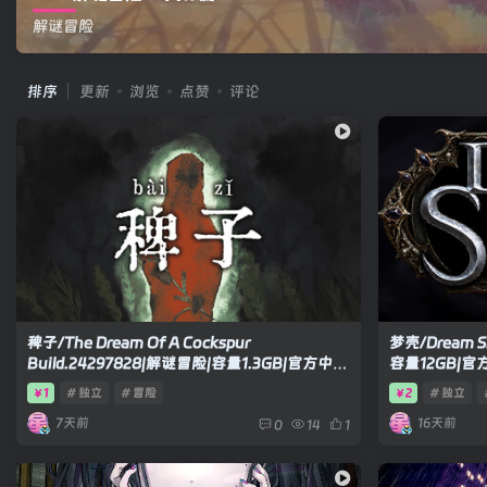
解谜冒险
排序
更新
浏览
点赞
评论
稗子/The Dream Of A Cockspur
梦壳/Dream Sh
Build.24297828|解谜冒险|容量1.3GB|官方中文
容量12GB|
版
1
# 独立
# 冒险
2
# 独立
￥
￥
7天前
16天前
0
14
1