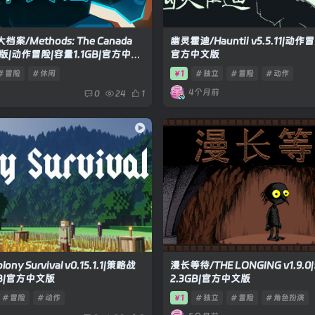
/Methods: The Canada
幽灵霍迪/Hauntii v5.5.11|动作
0正式版|动作冒险|容量1.1GB|官方中文
官方中文版
# 冒险
# 休闲
1
# 独立
# 冒险
# 动作
￥
4个月前
0
24
1
y Survival v0.15.1.1|策略战
漫长等待/THE LONGING v1.9
B|官方中文版
2.3GB|官方中文版
# 冒险
# 动作
1
# 独立
# 冒险
# 角色扮演
￥