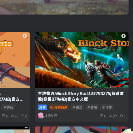
s
方块物语/Block Story Build.23790275|解谜冒
127MB|官方中
险|容量874MB|官方中文版
# 休闲
免费
免费资源
# 独立
# 冒险
# 动作
30天前
0
12
2
0
27
5