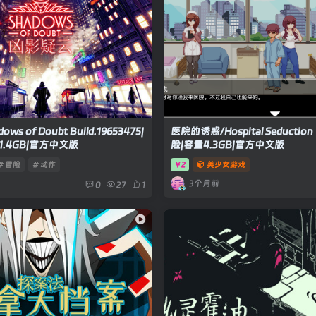
s of Doubt Build.19653475|
医院的诱惑/Hospital Seduction
.4GB|官方中文版
险|容量4.3GB|官方中文版
# 冒险
# 动作
2
美少女游戏
￥
3个月前
0
27
1