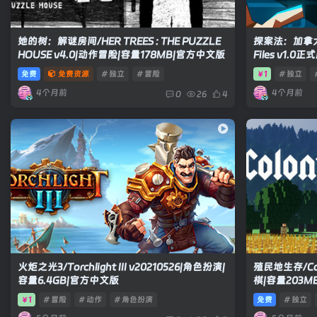
她的树：解谜房间/HER TREES : THE PUZZLE
探案法：加拿大档案
HOUSE v4.0|动作冒险|容量178MB|官方中文版
Files v1.
版
免费
免费资源
# 独立
# 冒险
1
# 独立
￥
4个月前
4个月前
0
26
4
火炬之光3/Torchlight III v20210526|角色扮演|
殖民地生存/Colon
容量6.4GB|官方中文版
棋|容量203M
1
# 冒险
# 动作
# 角色扮演
免费
# 独立
￥