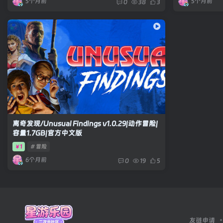
5个月前
5个月前
0
38
3
离奇发现/Unusual Findings v1.0.29|动作冒险|
容量1.7GB|官方中文版
1
# 冒险
￥
6个月前
0
19
5
友链申请