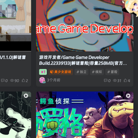
 V1.1.0|解谜冒
游戏开发者/Game Game Developer
Build.22339133|解谜冒险|容量258MB|官方中
文版
1
美少女游戏
# 独立
# 模拟
# 冒险
￥
3个月前
0
90
2
0
31
4