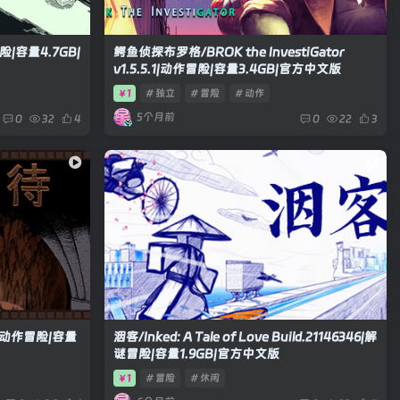
冒险|容量4.7GB|
鳄鱼侦探布罗格/BROK the InvestiGator
v1.5.5.1|动作冒险|容量3.4GB|官方中文版
1
# 独立
# 冒险
# 动作
￥
5个月前
0
32
4
0
22
3
.0|动作冒险|容量
洇客/Inked: A Tale of Love Build.21146346|解
谜冒险|容量1.9GB|官方中文版
1
# 冒险
# 休闲
￥