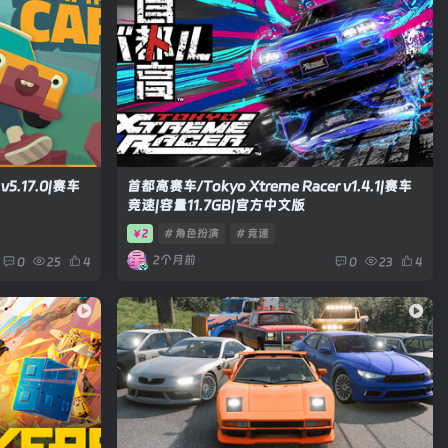
5.17.0|赛车
首都高赛车/Tokyo Xtreme Racer v1.4.1|赛车
竞速|容量11.7GB|官方中文版
2
# 角色扮演
# 竞速
￥
2个月前
0
25
4
0
23
4