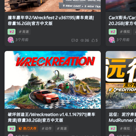
撞车嘉年华2/Wreckfest 2 v361195|赛车竞速|
CarX街头/Car
容量16.2GB|官方中文版
20.2GB|官
2
# 竞速
2
# 模拟
￥
￥
3个月前
3个月前
0
36
5
破坏创造王/Wreckreation v1.4.1.147971|赛车
远征：泥泞奔驰游戏
竞速|容量38.2GB|官方中文版
MudRunner 
36.1GB|官方
2
热门大作
# 动作
# 竞速
2
# 模拟
￥
￥