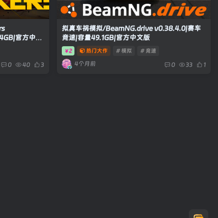
rs
拟真车祸模拟/BeamNG.drive v0.38.4.0|赛车
7.4GB|官方中文
竞速|容量49.1GB|官方中文版
2
热门大作
# 模拟
# 竞速
￥
4个月前
0
40
3
0
33
1