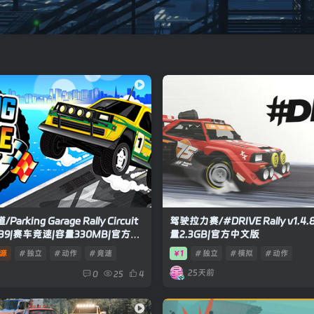
king Garage Rally Circuit
驾驶拉力赛/#DRIVE Rally v1.4
37439|赛车竞速|容量330MB|官方中
量2.3GB|官方中文版
源
# 独立
# 动作
# 竞速
1
# 独立
# 模拟
# 动作
￥
25天前
0
25
4