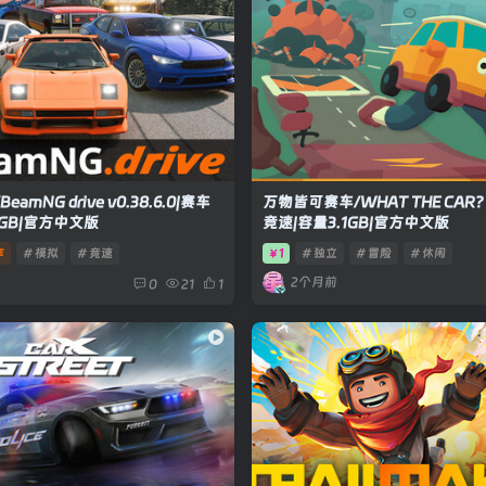
mNG drive v0.38.6.0|赛车
万物皆可赛车/WHAT THE CAR? v
1GB|官方中文版
竞速|容量3.1GB|官方中文版
作
# 模拟
# 竞速
1
# 独立
# 冒险
# 休闲
￥
2个月前
0
21
1