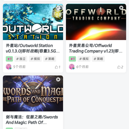
外星站/Outworld Station
外星贸易公司/Offworld
v0.1.3.0|即时战略|容量3.5GB|
Trading Company v1.23|即时
官方中文版
战略|容量2.2GB|官方中文版
1
# 独立
# 模拟
# 策略
1
# 模拟
# 策略
￥
￥
5个月前
6个月前
1
2
剑与魔法：征服之路/Swords
And Magic: Path Of
Conquest v0.8.20|即时战略|