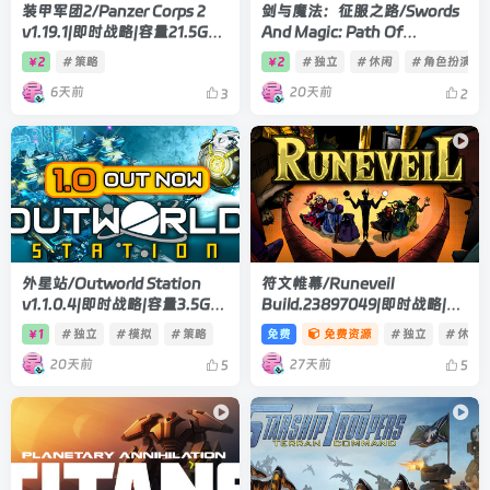
装甲军团2/Panzer Corps 2
剑与魔法：征服之路/Swords
v1.19.1|即时战略|容量21.5GB|
And Magic: Path Of
官方中文版
Conquest v0.9.08|即时战略|
2
# 策略
2
# 独立
# 休闲
# 角色扮演
￥
￥
容量13.9GB|官方中文版
6天前
20天前
3
2
外星站/Outworld Station
符文帷幕/Runeveil
v1.1.0.4|即时战略|容量3.5GB|
Build.23897049|即时战略|容
官方中文版
量420MB|官方中文版
1
# 独立
# 模拟
# 策略
免费
免费资源
# 独立
# 休闲
￥
20天前
27天前
5
5