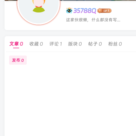
35788Q
这家伙很懒，什么都没有写...
文章
0
收藏
0
评论
1
版块
0
帖子
0
粉丝
0
发布
0