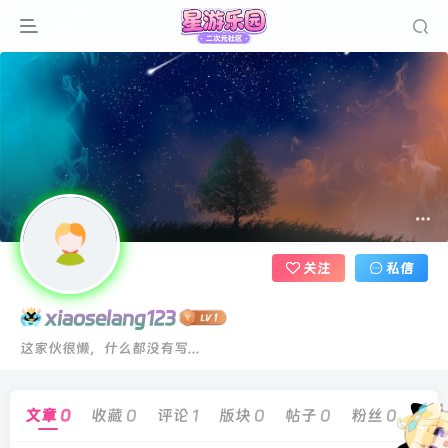
关注
私信
xiaoselang123
这家伙很懒，什么都没有写...
文章
0
收藏
0
评论
1
版块
0
帖子
0
粉丝
0