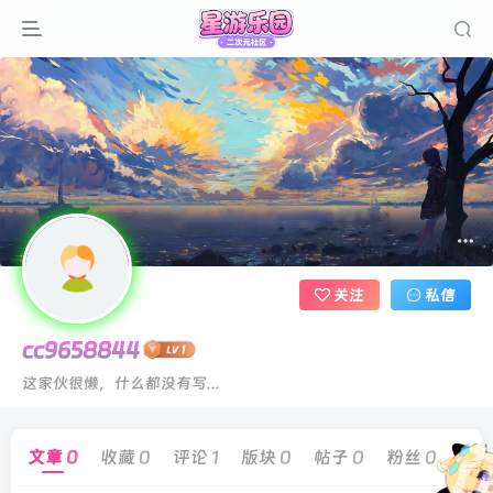
关注
私信
cc9658844
这家伙很懒，什么都没有写...
文章
0
收藏
0
评论
1
版块
0
帖子
0
粉丝
0