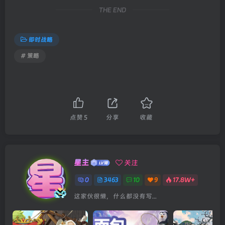
THE END
即时战略
# 策略
点赞
5
分享
收藏
星主
关注
0
3463
10
9
17.8W+
这家伙很懒，什么都没有写...