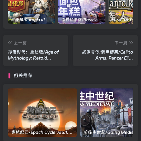
鼠托邦/Ratopia v1.0.0530|策略模拟|容量2.9GB|官方中文版
面包和年糕/Bread and Fred Build.21411256|动作冒险|容量1.1GB|官方中文版
上一篇
下一篇
神话时代：重述版/Age of
战争号令:装甲精英/Call to
Mythology: Retold
Arms: Panzer Elite
v100.19.1611.0|策略战棋|容
v0.07.02|即时战略|容量
量30GB|官方中文版
80.4GB|官方中文版
相关推荐
寅体纪元/Epoch Cycle v26.1.4|模拟经营|容量4.6GB|官方中文版
前往中