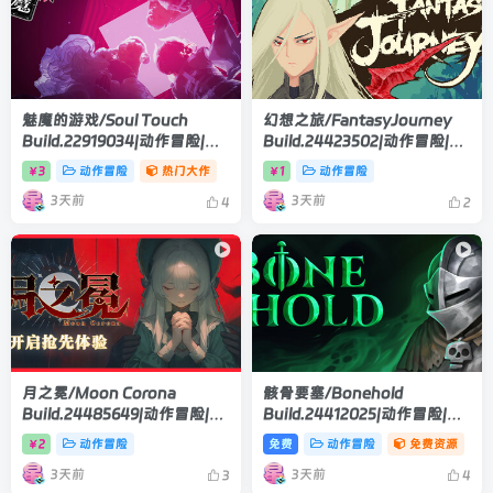
魅魔的游戏/Soul Touch
幻想之旅/FantasyJourney
Build.22919034|动作冒险|容
Build.24423502|动作冒险|容
量57.5GB|官方中文版
量7.6GB|官方中文版
3
动作冒险
热门大作
1
动作冒险
￥
￥
3天前
3天前
4
2
月之冕/Moon Corona
骸骨要塞/Bonehold
Build.24485649|动作冒险|容
Build.24412025|动作冒险|容
量12.1GB|官方中文版
量778B|官方中文版
2
动作冒险
免费
动作冒险
免费资源
￥
3天前
3天前
3
4