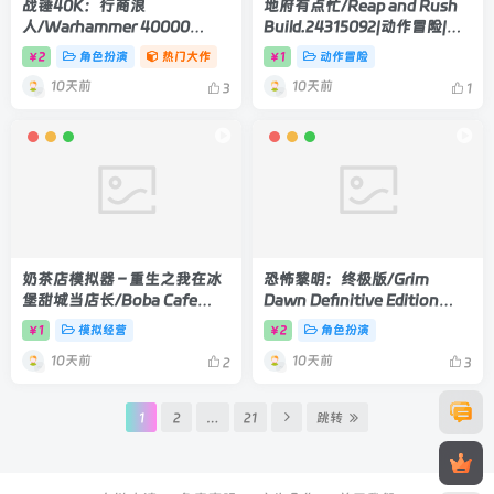
战锤40K：行商浪
地府有点忙/Reap and Rush
人/Warhammer 40000
Build.24315092|动作冒险|容
Rogue Trader v1.6.1.514|角色
量3.7GB|官方中文版
2
角色扮演
热门大作
1
动作冒险
￥
￥
扮演|容量43.3GB|官方中文版
10天前
10天前
3
1
奶茶店模拟器 – 重生之我在冰
恐怖黎明：终极版/Grim
堡甜城当店长/Boba Cafe
Dawn Definitive Edition
Simulator Build.24393452|
v1.3|角色扮演|容量21.2GB|官
1
模拟经营
2
角色扮演
￥
￥
模拟经营|容量2.6GB|官方中文
方中文版
10天前
10天前
版
2
3
1
2
…
21
跳转