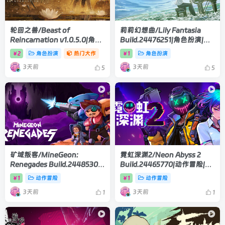
轮回之兽/Beast of
莉莉幻想曲/Lily Fantasia
Reincarnation v1.0.5.0|角色
Build.24476251|角色扮演|容
扮演|容量32.6GB|官方中文版
量1.1GB|官方中文版
2
角色扮演
热门大作
1
角色扮演
￥
￥
3天前
3天前
5
5
矿域叛客/MineGeon:
霓虹深渊2/Neon Abyss 2
Renegades Build.24485304|
Build.24465770|动作冒险|容
动作冒险|容量781B|官方中文
量1.7GB|官方中文版
1
动作冒险
1
动作冒险
￥
￥
版
3天前
3天前
1
1