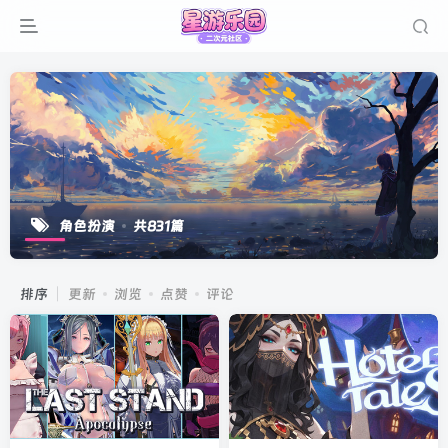
角色扮演
共831篇
排序
更新
浏览
点赞
评论