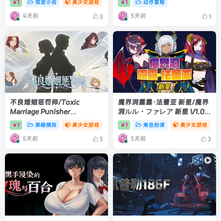
1
视觉小说
美少女游戏
1
动作冒险
￥
￥
版
4天前
5天前
5
1
不良婚姻惩罚师/Toxic
魔界洞露露·法蕾亚 新星/魔界
Marriage Punisher
洞ルル・ファレア 新星 V1.0.1|
Build.23738704|策略模拟|容
角色扮演|容量737MB|官方中
1
策略模拟
美少女游戏
1
角色扮演
美少女游戏
￥
￥
量896MB|官方中文版
文版
5天前
5天前
5
3