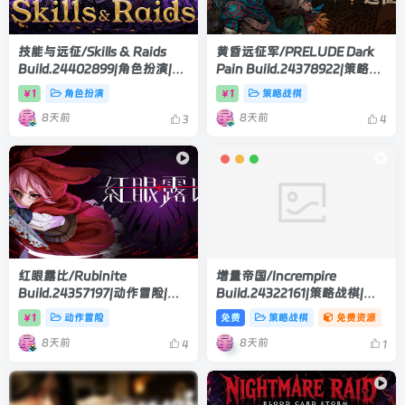
技能与远征/Skills & Raids
黄昏远征军/PRELUDE Dark
Build.24402899|角色扮演|容
Pain Build.24378922|策略战
量1.1GB|官方中文版
棋|容量5.7GB|官方中文版
1
角色扮演
1
策略战棋
￥
￥
8天前
8天前
3
4
红眼露比/Rubinite
增量帝国/Incrempire
Build.24357197|动作冒险|容
Build.24322161|策略战棋|容
量4.2GB|官方中文版
量1GB|官方中文版
1
动作冒险
免费
策略战棋
免费资源
￥
8天前
8天前
4
1