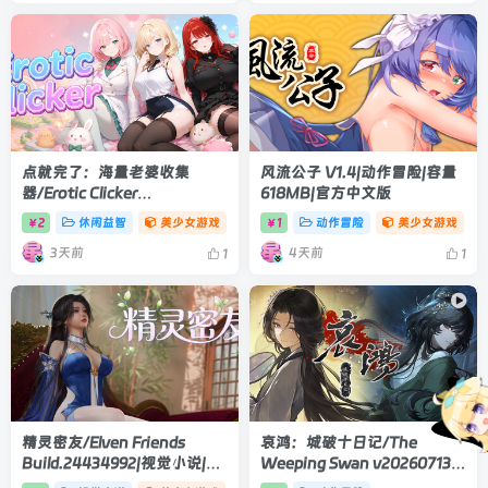
点就完了：海量老婆收集
风流公子 V1.4|动作冒险|容量
器/Erotic Clicker
618MB|官方中文版
Build.24551487|休闲益智|容
2
休闲益智
美少女游戏
1
动作冒险
美少女游戏
￥
￥
量3.8GB|官方中文版
3天前
4天前
1
1
精灵密友/Elven Friends
哀鸿：城破十日记/The
Build.24434992|视觉小说|容
Weeping Swan v20260713|
量1GB|官方中文版
动作冒险|容量5.1GB|官方中文