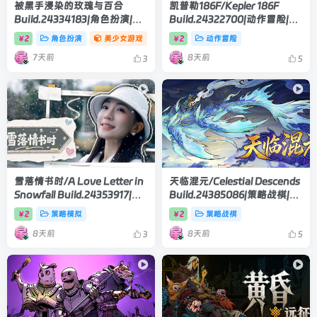
被黑手浸染的玫瑰与百合
凯普勒186F/Kepler 186F
Build.24334183|角色扮演|容
Build.24322700|动作冒险|容
量1.9GB|官方中文版
量18.5GB|官方中文版
2
角色扮演
美少女游戏
2
动作冒险
￥
￥
7天前
8天前
3
5
雪落情书时/A Love Letter in
天临混元/Celestial Descends
Snowfall Build.24353917|策
Build.24385086|策略战棋|容
略模拟|容量24.1GB|官方中文
量11.4GB|官方中文版
2
策略模拟
2
策略战棋
￥
￥
版
8天前
8天前
3
5