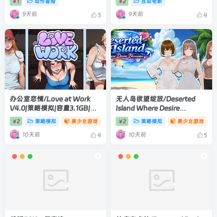
1
动作冒险
2
互动电影
￥
￥
版
9天前
9天前
5
4
办公室恋情/Love at Work
无人岛欲望绽放/Deserted
V4.0|策略模拟|容量3.1GB|官
Island Where Desire
方中文版
Blossoms V1.03|策略模拟|容
2
策略模拟
美少女游戏
2
策略模拟
美少女游戏
￥
￥
量1.1GB|官方中文版
10天前
10天前
4
5