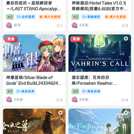
最后的抵抗～监狱解放者
神秘酒店/Hotel Tales V1.0.1|
～/LAST STAND Apocalypse
策略模拟|容量6.6GB|官方中文
V1.0.7|动作冒险|容量1.7GB|官
版
2
动作冒险
美少女游戏
2
策略模拟
美少女游戏
￥
￥
方中文版
前天
3天前
1
5
更新
更新
神屠蓝银/Silver Blade of
遗忘国度：瓦林的召
Gods’ End Build.24334624|
唤/Forsaken Realms:
角色扮演|容量1.8GB|官方中文
Vahrin’s Call
1
角色扮演
2
角色扮演
￥
￥
版
Build.24413366|角色扮演|容
3天前
3天前
量19.6GB|官方中文版
5
4