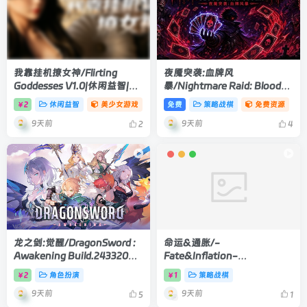
我靠挂机撩女神/Flirting
夜魇突袭:血牌风
Goddesses V1.0|休闲益智|容
暴/Nightmare Raid: Blood
量2.8GB|官方中文版
Card Storm Build.24338466|
2
休闲益智
美少女游戏
免费
策略战棋
免费资源
￥
策略战棋|容量347MB|官方中
9天前
9天前
文版
2
4
龙之剑:觉醒/DragonSword :
命运&通胀/-
Awakening Build.24332085|
Fate&Inflation-
角色扮演|容量20.4GB|官方中
Build.24348419|策略战棋|容
2
角色扮演
1
策略战棋
￥
￥
文版
量2.2GB|官方中文版
9天前
9天前
5
1