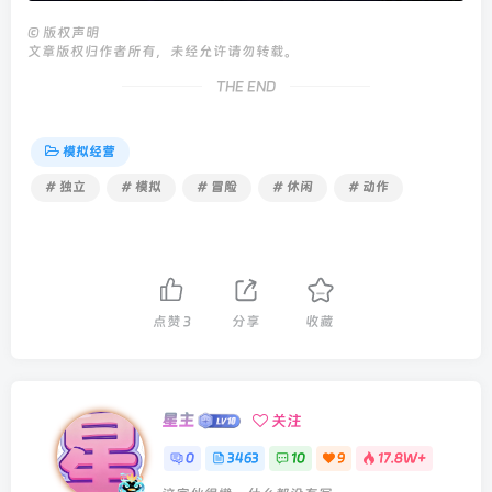
©
版权声明
文章版权归作者所有，未经允许请勿转载。
THE END
模拟经营
# 独立
# 模拟
# 冒险
# 休闲
# 动作
点赞
3
分享
收藏
星主
关注
0
3463
10
9
17.8W+