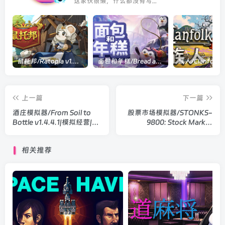
这家伙很懒，什么都没有写...
鼠托邦/Ratopia v1.0.0530|策略模拟|容量2.9GB|官方中文版
面包和年糕/Bread and Fred Build.21411256|动作冒险|容量1.1GB|官方中文版
上一篇
下一篇
酒庄模拟器/From Soil to
股票市场模拟器/STONKS-
Bottle v1.4.4.1|模拟经营|容
9800: Stock Market
量202MB|官方中文版
Simulator Build.21509214|
模拟经营|容量106MB|官方
相关推荐
中文版