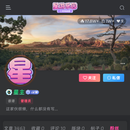
17.8W+
1W+
9
关注
私信
星主
香港
管理员
这家伙很懒，什么都没有写...
文章
3463
收藏
0
评论
10
版块
0
帖子
0
粉丝
9