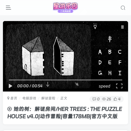
00:00
/
00:54
speed
首页
电脑游戏
解谜冒险
正文
0
26
4
她的树：解谜房间/HER TREES : THE PUZZLE
HOUSE v4.0|动作冒险|容量178MB|官方中文版