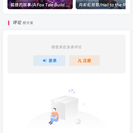
狐狸的故事/A Fox Tale Build.22989810|动作冒险|容量868MB|官方中文版
向彩虹致敬/Hail to 
评论
抢沙发
请登录后发表评论
登录
注册