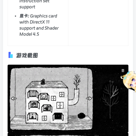
instruction set
support
显卡:
Graphics card
with DirectX 11
support and Shader
Model 4.5
游戏截图