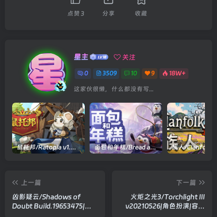
点赞
3
分享
收藏
星主
关注
0
3509
10
9
18W+
这家伙很懒，什么都没有写...
鼠托邦/Ratopia v1.0.0530|策略模拟|容量2.9GB|官方中文版
面包和年糕/Bread and Fred Build.21411256|动作冒险|容量1.1GB|官方中文版
上一篇
下一篇
凶影疑云/Shadows of
火炬之光3/Torchlight III
Doubt Build.19653475|解
v20210526|角色扮演|容量
谜冒险|容量1.4GB|官方中文
6.4GB|官方中文版