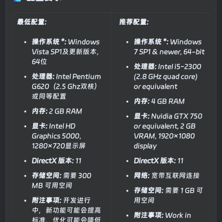
最低配置:
推荐配置:
操作系统 *:
Windows
操作系统 *:
Windows
Vista SP1及更新版本，
7 SP1 & newer, 64-bit
64位
处理器:
Intel i5-2300
处理器:
Intel Pentium
(2.8 GHz quad core)
G620（2.5 Ghz双核）
or equivalent
或同等配置
内存:
4 GB RAM
内存:
2 GB RAM
显卡:
Nvidia GTX 750
显卡:
Intel HD
or equivalent, 2 GB
Graphics 5000，
VRAM, 1920×1080
1280×720显示屏
display
DirectX 版本:
11
DirectX 版本:
11
存储空间:
需要 300
网络:
宽带互联网连接
MB 可用空间
存储空间:
需要 1 GB 可
附注事项:
开发进行
用空间
中，新功能可能会提高
附注事项:
Work in
标准，优化可能会降低