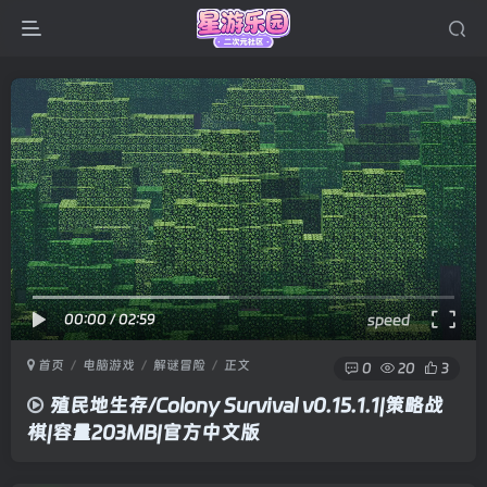
00:00
/
02:59
speed
首页
电脑游戏
解谜冒险
正文
0
20
3
殖民地生存/Colony Survival v0.15.1.1|策略战
棋|容量203MB|官方中文版