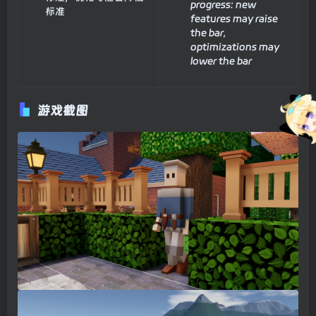
progress: new
标准
features may raise
the bar,
optimizations may
lower the bar
游戏截图