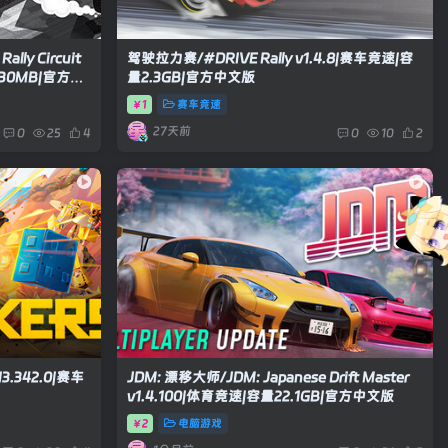
lly Circuit
驾驶拉力赛/#DRIVE Rally v1.4.8|赛车竞速|容
330MB|官方中
量2.3GB|官方中文版
1
赛车竞速
￥
27天前
0
25
4
0
10
2
13.342.0|赛车
JDM: 漂移大师/JDM: Japanese Drift Master
v1.4.100|体育竞速|容量22.1GB|官方中文版
2
电脑游戏
￥