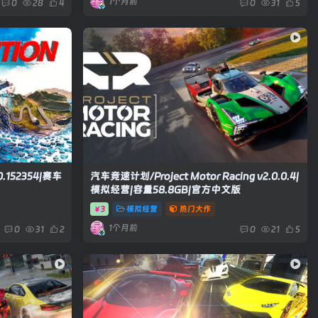
1个月前
0
28
4
0
31
5
0.152354|赛车
汽车竞速计划/Project Motor Racing v2.0.0.4|
模拟经营|容量58.8GB|官方中文版
3
模拟经营
热门大作
￥
1个月前
0
31
2
0
21
5