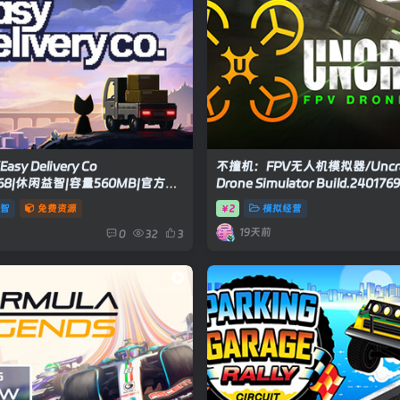
y Delivery Co
不撞机：FPV无人机模拟器/Uncrash
63168|休闲益智|容量560MB|官方中
Drone Simulator Build.2401
量19.3GB|官方中文版
益智
免费资源
2
模拟经营
￥
19天前
0
32
3