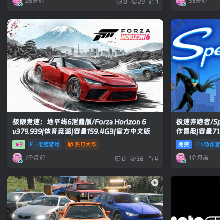
28天前
36天前
0
29
1
极限竞速：地平线6泄露版/Forza Horizon 6
极速奔跑者/Spee
v379.939|体育竞速|容量159.4GB|官方中文版
作冒险|容量7
3
电脑游戏
热门大作
免费
动作
￥
1个月前
1个月前
0
36
4