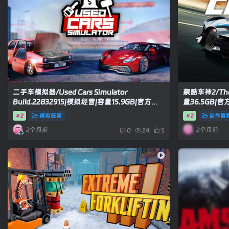
二手车模拟器/Used Cars Simulator
飙酷车神2/The
Build.22832915|模拟经营|容量15.9GB|官方中
量36.5GB|
文版
2
模拟经营
2
动作冒
￥
￥
2个月前
2个月前
0
24
5