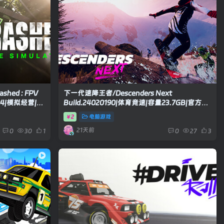
ed : FPV
下一代速降王者/Descenders Next
7694|模拟经营|容
Build.24020190|体育竞速|容量23.7GB|官方中
文版
2
电脑游戏
￥
21天前
0
30
1
0
27
3