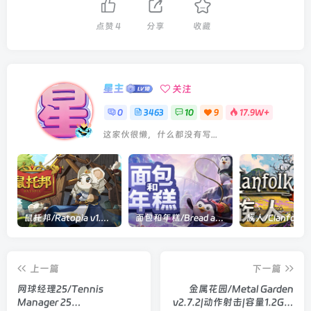
点赞
4
分享
收藏
星主
关注
0
3463
10
9
17.9W+
这家伙很懒，什么都没有写...
鼠托邦/Ratopia v1.0.0530|策略模拟|容量2.9GB|官方中文版
面包和年糕/Bread and Fred Build.21411256|动作冒险|容量1.1GB|官方中文版
上一篇
下一篇
网球经理25/Tennis
金属花园/Metal Garden
Manager 25
v2.7.2|动作射击|容量1.2GB|