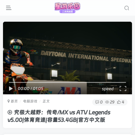
00:00
/
01:05
speed
首页
电脑游戏
正文
0
29
4
究极大越野：传奇/MX vs ATV Legends
v5.00|体育竞速|容量53.4GB|官方中文版