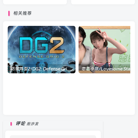
Build.21543586|体育竞速|
官方中文版
容量3.9GB|官方中文版
相关推荐
防御阵型2/DG2: Defense Grid 2 v1.0.35|策略战棋|容量2.2GB|官方中文版
恋恋小筑/Lovesom
评论
抢沙发