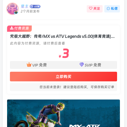
星主
关注
私信
2个月前发布
付费资源
究极大越野：传奇/MX vs ATV Legends v5.00|体育竞速|容量53.4GB|官方中文版
此内容为付费资源，请付费后查看
3
￥
免费
免费
VIP
SVIP
立即购买
您当前未登录！建议登陆后购买，可保存购买订单