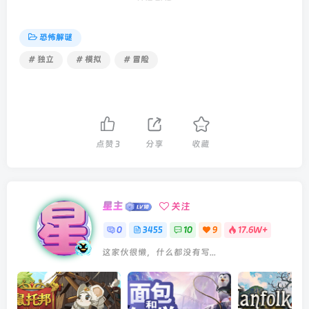
恐怖解谜
# 独立
# 模拟
# 冒险
点赞
3
分享
收藏
星主
关注
0
3455
10
9
17.6W+
这家伙很懒，什么都没有写...