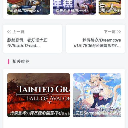
鼠托邦/Ratopia v1.0.0530|策略模拟|容量2.9GB|官方中文版
面包和年糕/Bread and Fred Build.21411256|动作冒险|容量1.1GB|官方中文版
上一篇
下一篇
静默恐惧：老灯塔十五
梦境核心/Dreamcore
夜/Static Dread
v1.9.78066|恐怖冒险|容量
v20260307|恐怖冒险|容量
3.9GB|官方中文版
3.3GB|官方中文版
相关推荐
污痕圣杯：阿瓦隆的陨落/Tainted Grail: The Fall of Avalon v1.20|角色扮演|容量40.5GB|官方中文版
花园Serena的寻物之旅/Serena Hana