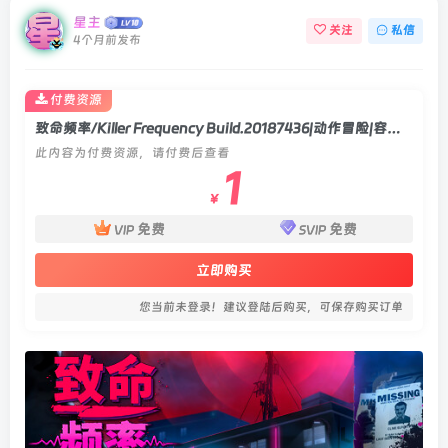
星主
关注
私信
4个月前发布
付费资源
致命频率/Killer Frequency Build.20187436|动作冒险|容量2.9GB|官方中文版
此内容为付费资源，请付费后查看
1
￥
免费
免费
VIP
SVIP
立即购买
您当前未登录！建议登陆后购买，可保存购买订单