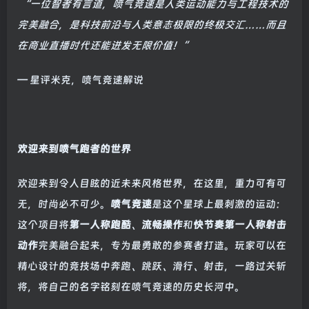
“一位智者有言道，喷气竞速是人类运动能力与工程技术的
完美融合，是科技前沿与人类意志极限的终极交汇……而且
在商业直播时代还能迸发无限价值！”
— 星评米克，喷气竞速解说
欢迎来到喷气跑者的世界
欢迎来到令人目眩的近未来风格世界，在这里，重力可有可
无，时尚必不可少。
喷气竞速
是这个星球上最刺激的运动：
这个项目将
第一人称跑酷
、
流畅操作
和
快节奏第一人称射击
动作
完美融合起来，专为最勇敢的参赛者打造。玩家可以在
精心设计的竞技场中奔跑、跳跃、滑行、射击，一路过关斩
将，将自己的名字铭刻在喷气竞速的历史长河中。