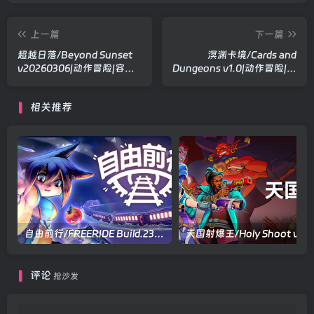
上一篇
下一篇
超越日落/Beyond Sunset
溟渊卡境/Cards and
v20260306|动作冒险|容量
Dungeons v1.0|动作冒险|容
963MB|官方中文版
量605MB|官方中文版
相关推荐
自由前行/FREERIDE Build.23017011|角色扮演|容量1.6GB|官方中文版
评论
抢沙发