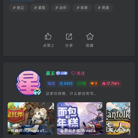
# 独立
# 冒险
# 动作
# 体育
# 竞速
点赞
2
分享
收藏
星主
关注
0
3455
10
9
17.7W+
这家伙很懒，什么都没有写...
鼠托邦/Ratopia v1.0.0530|策略模拟|容量2.9GB|官方中文版
面包和年糕/Bread and Fred Build.21411256|动作冒险|容量1.1GB|官方中文版