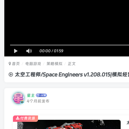
00:00
/
01:59
首页
电脑游戏
策略模拟
正文
太空工程师/Space Engineers v1.208.015|模
星主
4个月前发布
付费资源