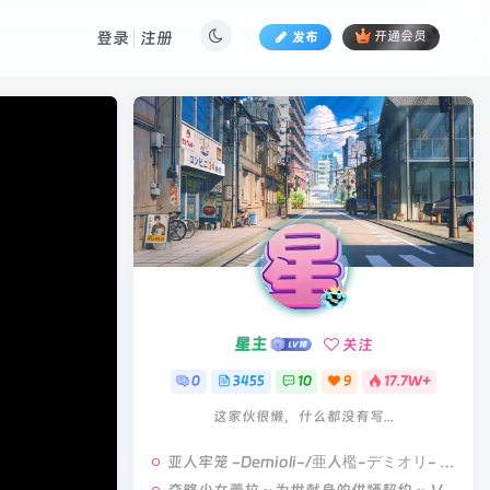
登录
注册
发布
开通会员
星主
关注
0
3455
10
9
17.7W+
这家伙很懒，什么都没有写...
亚人牢笼 -Demioli-/亜人檻-デミオリ- V1.00|策略模拟|容量678MB|汉化版