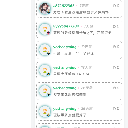
a874822366
7天前
0
为啥下载后改完后缀显示文件损坏
yy2250477304
7天前
0
艾因的后续剧情卡bug了，花屏闪退
yechangming
12天前
0
不缺，尽量一个一个解压
yechangming
12天前
0
里面少压缩包 3.4.7.14
yechangming
26天前
0
和求生之路类似哇塞
yechangming
26天前
0
玩法再多点就更好了