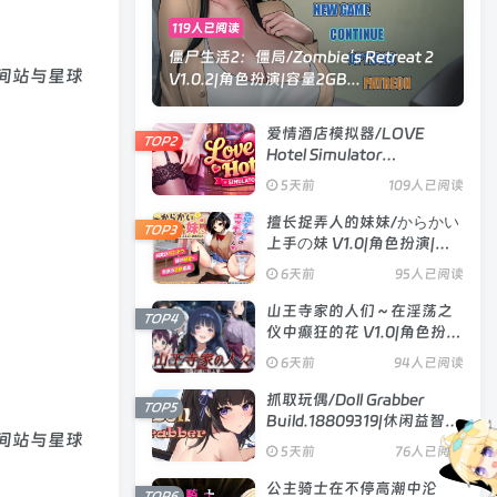
119人已阅读
僵尸生活2：僵局/Zombie’s Retreat 2
空间站与星球
V1.0.2|角色扮演|容量2GB...
爱情酒店模拟器/LOVE
TOP2
Hotel Simulator
Build.24183576|模拟经营|
5天前
109人已阅读
容量4.8GB|官方中文版
擅长捉弄人的妹妹/からかい
TOP3
上手の妹 V1.0|角色扮演|容
量593MB|汉化版
6天前
95人已阅读
山王寺家的人们～在淫荡之
TOP4
仪中癫狂的花 V1.0|角色扮
演|容量1.3GB|官方中文版
6天前
94人已阅读
抓取玩偶/Doll Grabber
TOP5
Build.18809319|休闲益智|
空间站与星球
容量354MB|官方中文版
5天前
76人已阅读
公主骑士在不停高潮中沦
TOP6