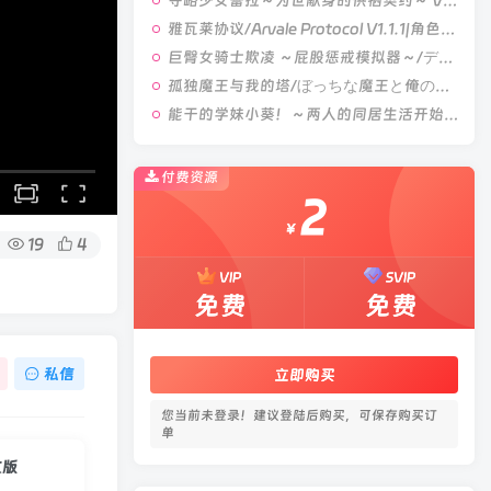
夺略少女蕾拉～为世献身的供牺契约～ V1.0|角色扮演|容量669MB|汉化版
雅瓦莱协议/Arvale Protocol V1.1.1|角色扮演|容量1.9GB|汉化版
巨臀女骑士欺凌 ～屁股惩戒模拟器～/デカケツ女騎士いじめ。～お尻お仕置きシミュレーション～ V1.0|策略模拟|容量452MB|汉化版
孤独魔王与我的塔/ぼっちな魔王と俺の塔 V1.0|视觉小说|容量4.4GB|官方中文版
能干的学妹小葵！～两人的同居生活开始了～/できる後輩アオイちゃん！ ～二人ぐらし始まっちゃいました～ V1.0.8|休闲益智|容量2.7GB|官方中文版
付费资源
2
￥
19
4
VIP
SVIP
免费
免费
私信
立即购买
您当前未登录！建议登陆后购买，可保存购买订
单
文版