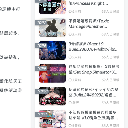
陷/Princess Knight
Concedes to Cum V1.2.5|视
坏的环境中打
6天前
68人已阅读
觉小说|容量1.2GB|官方中文
版
不良婚姻惩罚师/Toxic
TOP7
Marriage Punisher
Build.23738704|策略模拟|
陆器起步，
3天前
68人已阅读
容量896MB|官方中文版
9号情报员/Agent 9
TOP8
Build.23607614|视觉小说|
容量1.2GB|官方中文版
以被钻孔、
5天前
66人已阅读
性用品商店模拟器：X射线欲
TOP9
望/Sex Shop Simulator X
RAY DESIRE V26.06.15|模
3天前
62人已阅读
把现代航天工
拟经营|容量3.3GB|官方中文
版
伊莱莎的秘药/イライザの秘
系统驱动游
TOP10
薬 Build.24489232|角色扮
演|容量743MB|官方中文版
前天
59人已阅读
不知何故独来独往的玛蒂尔
TOP11
达小姐 V1.09|角色扮演|容量
2GB|官方中文版
5天前
58人已阅读