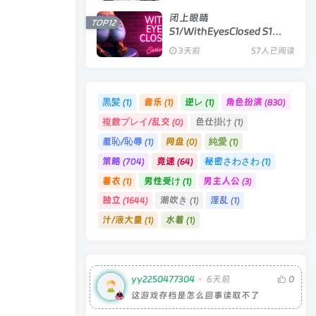
闭上眼睛
TOP12
S1/WithEyesClosed S1
Ch.4|视觉小说|容量10.4GB|
3天前
57人已阅读
官方中文版
黒髪
音乐
逆レ
角色扮演
(1)
(1)
(1)
(830)
複数プレイ/乱交
色仕掛け
(0)
(1)
羞恥/恥辱
网盘
純愛
(1)
(0)
(1)
策略
竞速
秘密さわさわ
(704)
(64)
(1)
着衣
男性受け
男主人公
(1)
(1)
(3)
独立
潮吹き
淫乱
(1644)
(1)
(1)
汁/液大量
水着
(1)
(1)
yy2250477304
6天前
0
这游戏存档是怎么回事读取不了