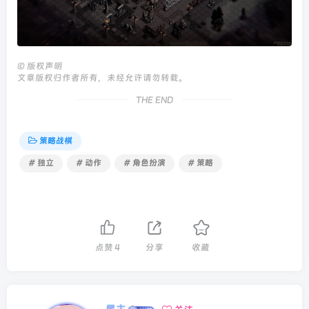
©
版权声明
文章版权归作者所有，未经允许请勿转载。
THE END
策略战棋
# 独立
# 动作
# 角色扮演
# 策略
点赞
4
分享
收藏