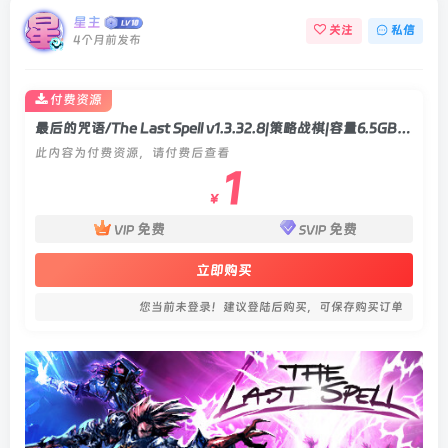
星主
关注
私信
4个月前发布
付费资源
最后的咒语/The Last Spell v1.3.32.8|策略战棋|容量6.5GB|官方中文版
此内容为付费资源，请付费后查看
1
￥
免费
免费
VIP
SVIP
立即购买
您当前未登录！建议登陆后购买，可保存购买订单