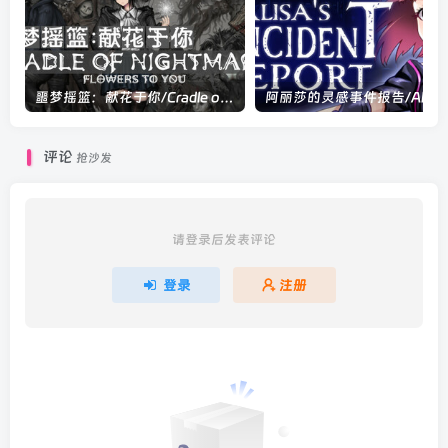
噩梦摇篮：献花于你/Cradle of Nightmare : Flowers to you Build.22847587|角色扮演|容量1.8GB|官方中文版
阿丽莎的
评论
抢沙发
请登录后发表评论
登录
注册