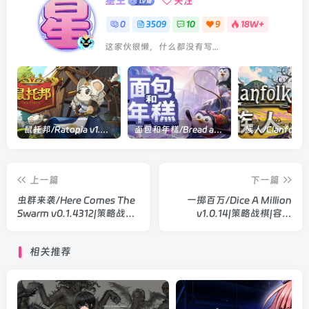
星主
关注
0
3509
10
9
18W+
这家伙很懒，什么都没有写...
鼠托邦/Ratopia v1.0.0530|策略模拟|容量2.9GB|官方中文版
面包和年糕/Bread and Fred Build.21411256|动作冒险|容量1.1GB|官方中文版
上一篇
下一篇
虫群来袭/Here Comes The
一掷百万/Dice A Million
Swarm v0.1.4312|策略战棋|
v1.0.14|策略战棋|容量
容量3GB|官方中文版
293MB|官方中文版
相关推荐