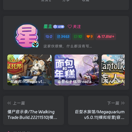
星主
关注
0
3463
10
9
17.8W+
这家伙很懒，什么都没有写...
鼠托邦/Ratopia v1.0.0530|策略模拟|容量2.9GB|官方中文版
面包和年糕/Bread and Fred Build.21411256|动作冒险|容量1.1GB|官方中文版
上一篇
下一篇
僵尸启示录/The Walking
巨型水族馆/Megaquarium
Trade Build.22211510|模拟
v5.0.11|模拟经营|容量
经营|容量2.8GB|官方中文版
778MB|官方中文版