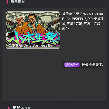
相关推荐
被傻小子绿了/NTR By Clumsin
Build.18543315|PC+安卓|视
说|容量1.7GB|官方中文版
-星
园">
小本生意/Dirty Business Build.24389255|模拟经营|容量8.6GB|官方中文版
被傻小子绿了/NTR By Clumsiness Build.18543315|PC+安卓|视觉小说|容量1.7GB|官方中文版
PC+安卓
办公室恋情/Love at Work V
3个月前
72
反重力派对：银河大挑战/Which Wa
侦探多特森/Detective Dotso
黯潮/Grim Tides v1.3.2|
传说酒馆/Ale & Tale Tavern
袜罪并罚！/Guilty as Sock 
评论
抢沙发