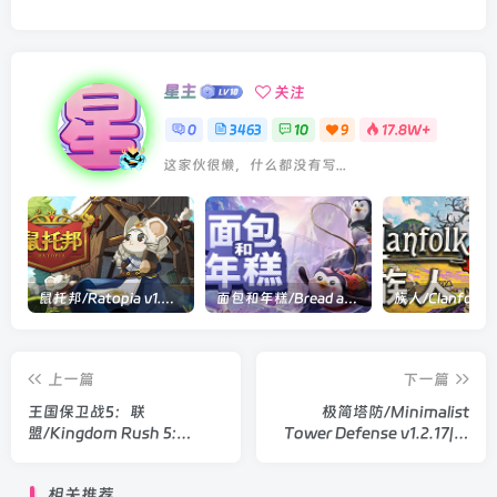
星主
关注
0
3463
10
9
17.8W+
这家伙很懒，什么都没有写...
鼠托邦/Ratopia v1.0.0530|策略模拟|容量2.9GB|官方中文版
面包和年糕/Bread and Fred Build.21411256|动作冒险|容量1.1GB|官方中文版
上一篇
下一篇
王国保卫战5：联
极简塔防/Minimalist
盟/Kingdom Rush 5:
Tower Defense v1.2.17|塔
Alliance TD v7.0.48|策略战
防策略|容量292MB|官方中
棋|容量1.6GB|官方中文版
文版
相关推荐