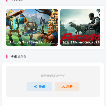
矮人元祖/First Dwarf Build.23932297|策略模拟|容量6.1GB|官方中文版
蛮荒计划/Ferocious v1.0.6|动作射击
评论
抢沙发
请登录后发表评论
登录
注册