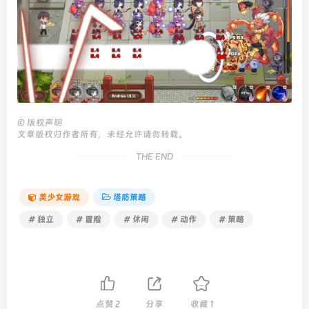
©
版权声明
文章版权归作者所有，未经允许请勿转载。
THE END
美少女游戏
塔防策略
# 独立
# 冒险
# 休闲
# 动作
# 策略
点赞
2
分享
收藏
1