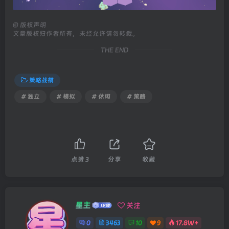
©
版权声明
文章版权归作者所有，未经允许请勿转载。
THE END
策略战棋
# 独立
# 模拟
# 休闲
# 策略
点赞
3
分享
收藏
星主
关注
0
3463
10
9
17.8W+