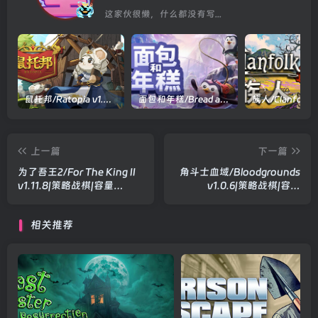
这家伙很懒，什么都没有写...
鼠托邦/Ratopia v1.0.0530|策略模拟|容量2.9GB|官方中文版
面包和年糕/Bread and Fred Build.21411256|动作冒险|容量1.1GB|官方中文版
上一篇
下一篇
为了吾王2/For The King II
角斗士血域/Bloodgrounds
v1.11.8|策略战棋|容量
v1.0.6|策略战棋|容量
8.9GB|官方中文版
490MB|官方中文版
相关推荐