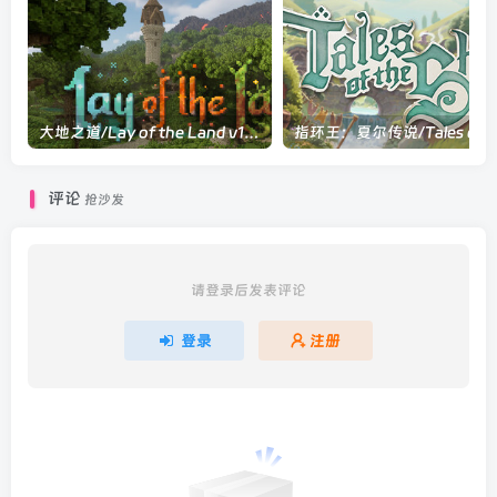
大地之道/Lay of the Land v1.0.9|动作冒险|容量2.3GB|官方中文版
指环王：夏尔传说/Tales o
评论
抢沙发
请登录后发表评论
登录
注册