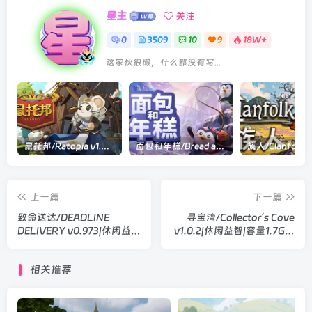
星主
关注
0
3509
10
9
18W+
这家伙很懒，什么都没有写...
鼠托邦/Ratopia v1.0.0530|策略模拟|容量2.9GB|官方中文版
面包和年糕/Bread and Fred Build.21411256|动作冒险|容量1.1GB|官方中文版
上一篇
下一篇
致命送达/DEADLINE
寻宝湾/Collector’s Cove
DELIVERY v0.973|休闲益
v1.0.2|休闲益智|容量1.7GB|
智|容量2.8GB|官方中文版
官方中文版
相关推荐