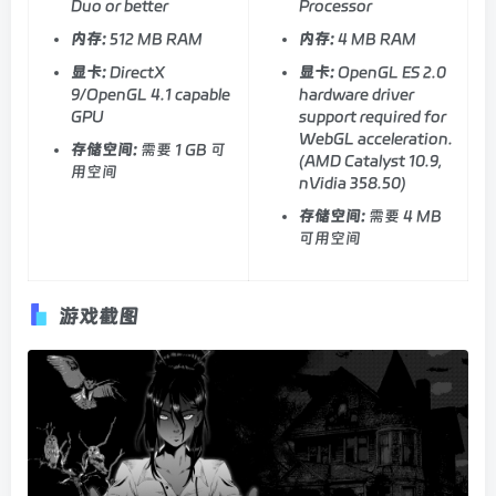
Duo or better
Processor
内存:
512 MB RAM
内存:
4 MB RAM
显卡:
DirectX
显卡:
OpenGL ES 2.0
9/OpenGL 4.1 capable
hardware driver
GPU
support required for
WebGL acceleration.
存储空间:
需要 1 GB 可
(AMD Catalyst 10.9,
用空间
nVidia 358.50)
存储空间:
需要 4 MB
可用空间
游戏截图