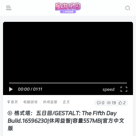
00:00
/
01:11
speed
首页
电脑游戏
休闲益智
正文
0
19
2
格式塔：五日回/GESTALT: The Fifth Day
Build.16596230|休闲益智|容量557MB|官方中文
版