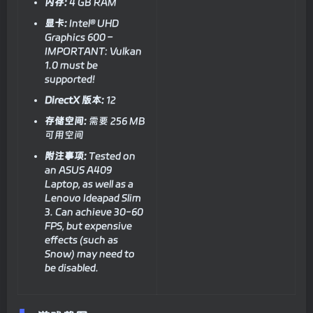
内存:
4 GB RAM
显卡:
Intel® UHD
Graphics 600 –
IMPORTANT: Vulkan
1.0 must be
supported!
DirectX 版本:
12
存储空间:
需要 256 MB
可用空间
附注事项:
Tested on
an ASUS A409
Laptop, as well as a
Lenovo Ideapad Slim
3. Can achieve 30-60
FPS, but expensive
effects (such as
Snow) may need to
be disabled.