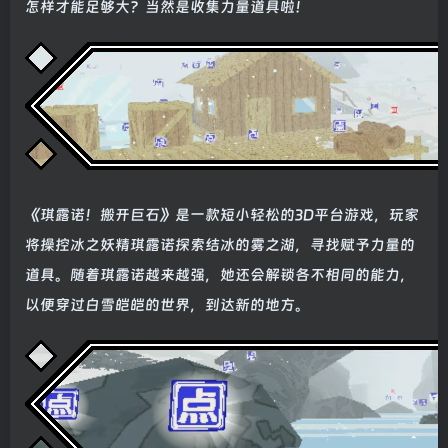
怎样才能足够大？当然是收集力量道具啦！
《琪露诺！搬开巨石》是一款短小轻松的3D平台游戏，玩家
将操控冰之妖精琪露诺探索结冰的雾之湖，寻找赋予力量的
道具。随着琪露诺越来越强，她还会解锁各不相同的能力，
以便穿过白雪皑皑的世界，到达新的地方。