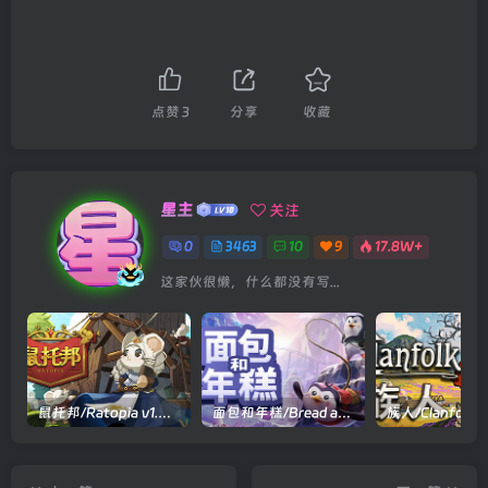
点赞
3
分享
收藏
星主
关注
0
3463
10
9
17.8W+
这家伙很懒，什么都没有写...
鼠托邦/Ratopia v1.0.0530|策略模拟|容量2.9GB|官方中文版
面包和年糕/Bread and Fred Build.21411256|动作冒险|容量1.1GB|官方中文版