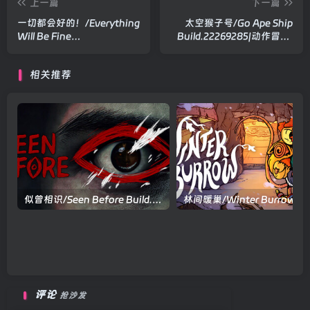
上一篇
下一篇
一切都会好的！/Everything
太空猴子号/Go Ape Ship
Will Be Fine
Build.22269285|动作冒险|
Build.22363262|动作冒险|
容量895MB|官方中文版
容量815MB|官方中文版
相关推荐
似曾相识/Seen Before Build.19717952|恐怖冒险|容量2.4GB|官方中文版
评论
抢沙发