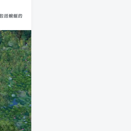
—包括蜿蜒的