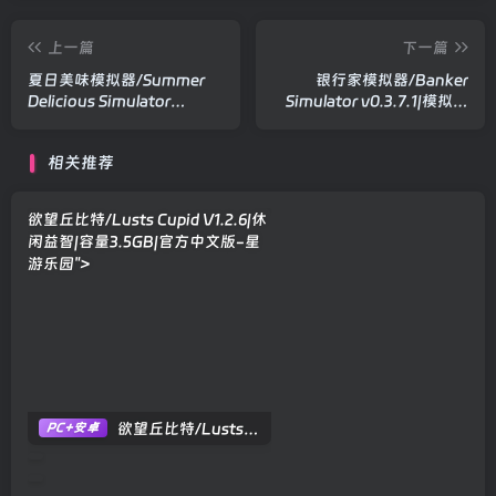
上一篇
下一篇
夏日美味模拟器/Summer
银行家模拟器/Banker
Delicious Simulator
Simulator v0.3.7.1|模拟经
Build.22333807|模拟经营|
营|容量6.6GB|官方中文版
容量4.3GB|官方中文版
相关推荐
欲望丘比特/Lusts Cupid V1.2.6|休
闲益智|容量3.5GB|官方中文版
-星
游乐园">
欲望丘比特/Lusts Cupid V1.2.6|休闲益智|容量3.5GB|官方中文版
PC+安卓
摸金牌/Crypt Card Build.24363466|动作冒险|容量654MB|官方中文版
4个月前
91
异常侦探/The Anomaly Detective Build.23315947|恐怖冒险|容量1.
奶茶店模拟器 – 重生之我在冰堡甜城当店长/Boba Cafe Simulator Build