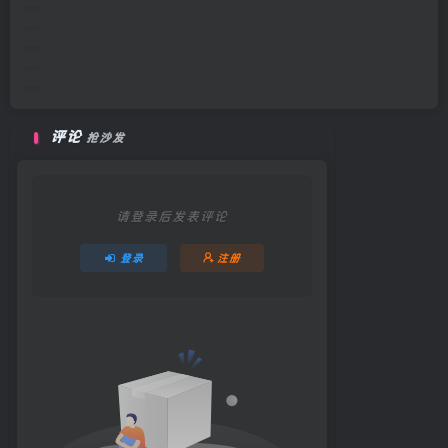
摄影代行/Photography Agency v1.0|恋爱动漫|容量2.7GB|官方中文版
后宫绮梦/Harem Fantasy V1.2.08|视觉小说|容量2.3GB|官方中文版
杯丝特魔球/Beastieball Build.23717986|动作冒险|容量1.8GB|官方中文
大学时光S2/University Days S2: Ep.7 Build.22034011|视觉小说|容
评论
抢沙发
请登录后发表评论
登录
注册