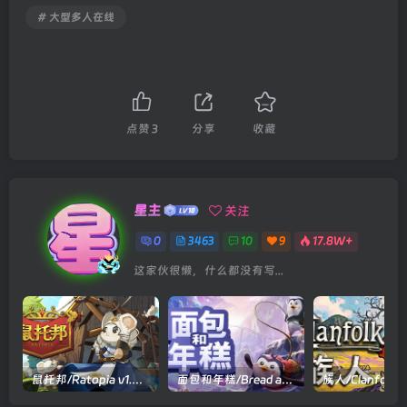
# 大型多人在线
点赞
3
分享
收藏
星主
关注
0
3463
10
9
17.8W+
这家伙很懒，什么都没有写...
鼠托邦/Ratopia v1.0.0530|策略模拟|容量2.9GB|官方中文版
面包和年糕/Bread and Fred Build.21411256|动作冒险|容量1.1GB|官方中文版