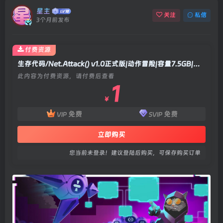
星主
关注
私信
3个月前发布
付费资源
生存代码/Net.Attack() v1.0正式版|动作冒险|容量7.5GB|官方中文版
此内容为付费资源，请付费后查看
1
￥
免费
免费
VIP
SVIP
立即购买
您当前未登录！建议登陆后购买，可保存购买订单