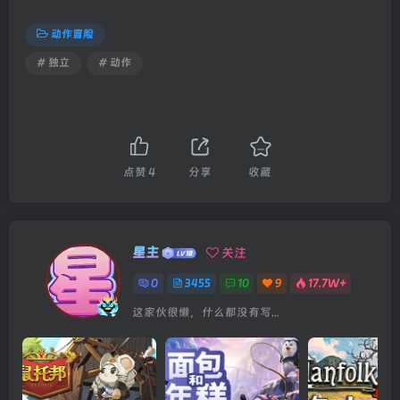
动作冒险
# 独立
# 动作
点赞
4
分享
收藏
星主
关注
0
3455
10
9
17.7W+
这家伙很懒，什么都没有写...