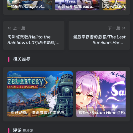
鼠托邦/Ratopia v1.0.0530|策略模拟|容量2.9GB|官方中文版
面包和年糕/Bread and Fred Build.21411256|动作冒险|容量1.1GB|官方中文版
上一篇
下一篇
向彩虹致敬/Hail to the
最后幸存者的后宫/The Last
Rainbow v1.07|动作冒险|容
Survivors Harem
量14.8GB|官方中文版
Build.22708426|动作冒险|
容量1.8GB|官方中文版
相关推荐
钢铁动脉：铁路城市建造者/Steel Artery: Train City Builder v1.0.5|模拟经营|容量176MB|官方中文版
评论
抢沙发