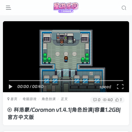
00:00
/
00:40
speed
首页
电脑游戏
角色扮演
正文
0
40
1
科洛蒙/Coromon v1.4.1|角色扮演|容量1.2GB|
官方中文版