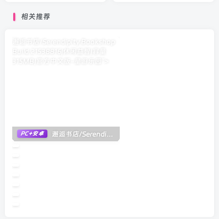
相关推荐
邂逅书店/Serendipity Bookshop
Build.21538816|休闲益智|容量
315MB|官方中文版
-星游乐园">
邂逅书店/Serendipity Bookshop Build.21538816|休闲益智|容量315MB|官方中文版
PC+安卓
咒术师学院/Spellcaster University v1.06|模拟经营|容量7.7GB|官方中
4个月前
46
哈里发群岛/Islands of the Caliph v1.3.701|角色扮演|容量147MB|官方
勇者VS淫魔～一旦脱下外挂装甲就完蛋～/勇者VS淫魔～チートアーマー脱いだら
狐娘的性爱农场/Fox Sex Farm V0326|模拟经营|容量1G|官方中文版
魅魔围攻/Succubus Siege V1.00|角色扮演|容量1.7GB|官方中文版
纺织者之咏/Voice of Belldona Build.23316788|策略战棋|容量7.9GB
港务局/Port Authority Build.23236441|策略战棋|容量1.6GB|官方中文