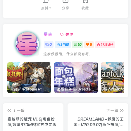
点赞
1
分享
收藏
星主
关注
0
3463
10
9
17.9W+
这家伙很懒，什么都没有写...
鼠托邦/Ratopia v1.0.0530|策略模拟|容量2.9GB|官方中文版
面包和年糕/Bread and Fred Build.21411256|动作冒险|容量1.1GB|官方中文版
上一篇
下一篇
塞拉菲的诅咒 V1.0|角色扮
DREAMLAND -梦魔的王
演|容量370MB|官方中文版
国- V20.09.07|角色扮演|容
量1.4GB|官方中文版