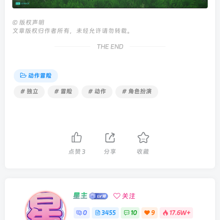
©
版权声明
文章版权归作者所有，未经允许请勿转载。
THE END
动作冒险
# 独立
# 冒险
# 动作
# 角色扮演
点赞
3
分享
收藏
星主
关注
0
3455
10
9
17.6W+