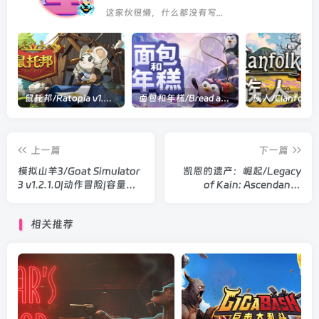
这家伙很懒，什么都没有写...
鼠托邦/Ratopia v1.0.0530|策略模拟|容量2.9GB|官方中文版
面包和年糕/Bread and Fred Build.21411256|动作冒险|容量1.1GB|官方中文版
上一篇
下一篇
模拟山羊3/Goat Simulator
凯恩的遗产：崛起/Legacy
3 v1.2.1.0|动作冒险|容量
of Kain: Ascendance
14.7GB|官方中文版
Build.22506874|动作冒险|
容量5.4GB|官方中文版
相关推荐