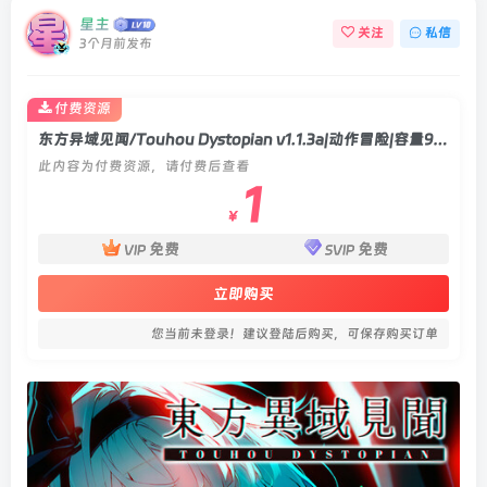
星主
关注
私信
3个月前发布
付费资源
东方异域见闻/Touhou Dystopian v1.1.3a|动作冒险|容量9GB|官方中文版
此内容为付费资源，请付费后查看
1
￥
免费
免费
VIP
SVIP
立即购买
您当前未登录！建议登陆后购买，可保存购买订单