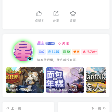
点赞
5
分享
收藏
星主
关注
0
3455
10
9
17.7W+
这家伙很懒，什么都没有写...
鼠托邦/Ratopia v1.0.0530|策略模拟|容量2.9GB|官方中文版
面包和年糕/Bread and Fred Build.21411256|动作冒险|容量1.1GB|官方中文版
上一篇
下一篇