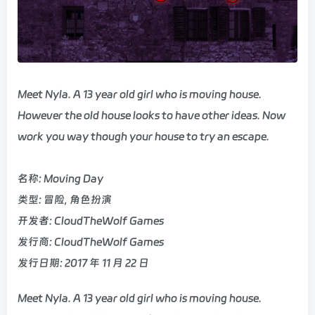
Meet Nyla. A 13 year old girl who is moving house.
However the old house looks to have other ideas. Now
work you way though your house to try an escape.
名称: Moving Day
类型: 冒险, 角色扮演
开发者: CloudTheWolf Games
发行商: CloudTheWolf Games
发行日期: 2017 年 11 月 22 日
Meet Nyla. A 13 year old girl who is moving house.