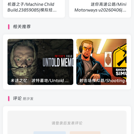
机器之子/Machine Child
迷你高速公路/Mini
Build.23859085|模拟经营|
Motorways v20260406|模
容量2.7GB|官方中文版
拟经营|容量266MB|官方中
文版
相关推荐
未述之忆：波特墓地/Untold Memories: Potter’s Field Build.22303571|恐怖冒险|容量9.6GB|官方中文版
射击场模
评论
抢沙发
请登录后发表评论