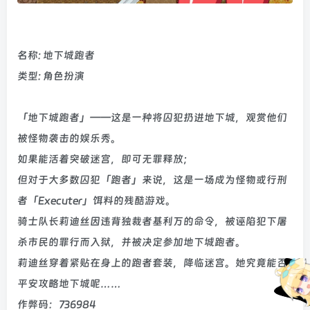
名称: 地下城跑者
类型: 角色扮演
「地下城跑者」——这是一种将囚犯扔进地下城，观赏他们
被怪物袭击的娱乐秀。
如果能活着突破迷宫，即可无罪释放；
但对于大多数囚犯「跑者」来说，这是一场成为怪物或行刑
者「Executer」饵料的残酷游戏。
骑士队长莉迪丝因违背独裁者基利万的命令，被诬陷犯下屠
杀市民的罪行而入狱，并被决定参加地下城跑者。
莉迪丝穿着紧贴在身上的跑者套装，降临迷宫。她究竟能否
平安攻略地下城呢……
作弊码：736984