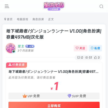
首页
电脑游戏
角色扮演
正文
地下城跑者/ダンジョンランナー V1.00|角色扮演|
容量497MB|汉化版
星主
关注
私信
3个月前更新
0
51
3
付费资源
地下城跑者/ダンジョンランナー V1.00|角色扮演|容量497MB|汉化版
此内容为付费资源，请付费后查看
1
￥
免费
免费
VIP
SVIP
立即购买