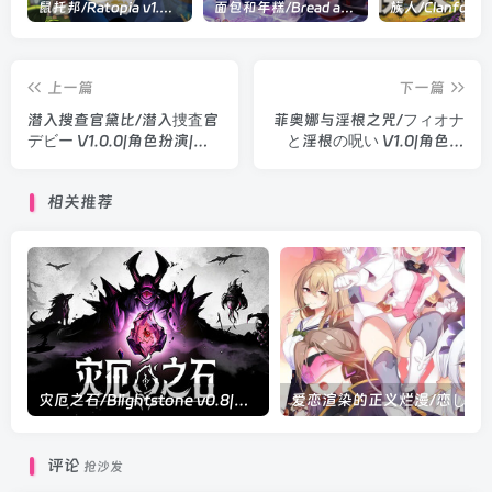
鼠托邦/Ratopia v1.0.0530|策略模拟|容量2.9GB|官方中文版
面包和年糕/Bread and Fred Build.21411256|动作冒险|容量1.1GB|官方中文版
上一篇
下一篇
潜入搜查官黛比/潜入捜査官
菲奥娜与淫根之咒/フィオナ
デビー V1.0.0|角色扮演|容
と淫根の呪い V1.0|角色扮
量1.5GB|汉化版
演|容量472MB|汉化版
相关推荐
灾厄之石/Blightstone v0.8|角色扮演|容量789MB|官方中文版
爱恋渲染的正义烂漫/恋し彩る正義爛漫 V1.0|视觉小
评论
抢沙发