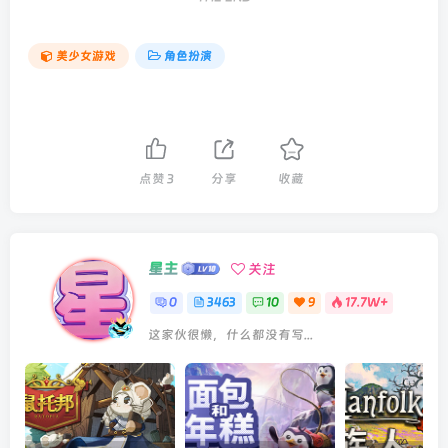
美少女游戏
角色扮演
点赞
3
分享
收藏
星主
关注
0
3463
10
9
17.7W+
这家伙很懒，什么都没有写...