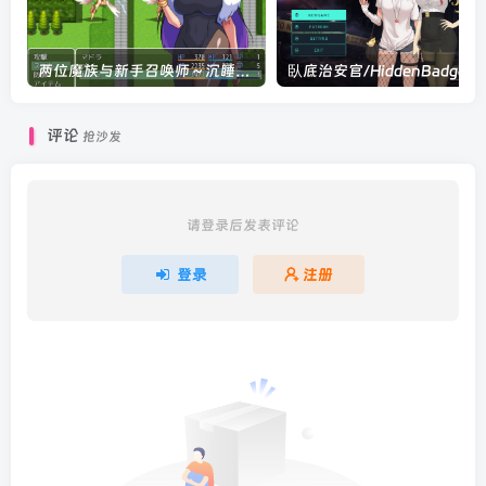
两位魔族与新手召唤师～沉睡的肚子与呻吟的肚子～/2人の魔族と新米召喚士～眠るお腹と唸るお腹～ V1.0|角色扮演|容量316MB|官方中文版
评论
抢沙发
请登录后发表评论
登录
注册