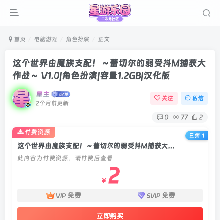
首页
电脑游戏
角色扮演
正文
这个世界由魔族支配！～蕾切尔的弱受抖M捕获大
作战～ V1.0|角色扮演|容量1.2GB|汉化版
星主
关注
私信
2个月前更新
0
77
2
付费资源
已售 1
这个世界由魔族支配！～蕾切尔的弱受抖M捕获大作战～ V1.0|角色扮演|容量1.2GB|汉化版
此内容为付费资源，请付费后查看
2
￥
免费
免费
VIP
SVIP
立即购买