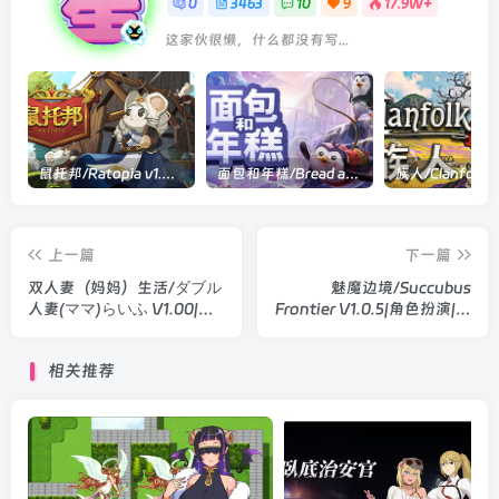
0
3463
10
9
17.9W+
这家伙很懒，什么都没有写...
鼠托邦/Ratopia v1.0.0530|策略模拟|容量2.9GB|官方中文版
面包和年糕/Bread and Fred Build.21411256|动作冒险|容量1.1GB|官方中文版
上一篇
下一篇
双人妻（妈妈）生活/ダブル
魅魔边境/Succubus
人妻(ママ)らいふ V1.00|角
Frontier V1.0.5|角色扮演|容
色扮演|容量913MB|汉化版
量458MB|官方中文版
相关推荐