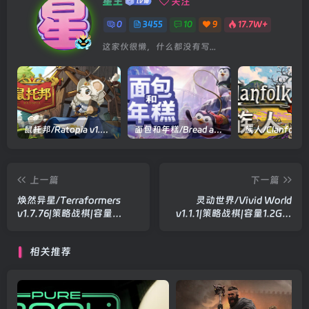
星主
关注
0
3455
10
9
17.7W+
这家伙很懒，什么都没有写...
鼠托邦/Ratopia v1.0.0530|策略模拟|容量2.9GB|官方中文版
面包和年糕/Bread and Fred Build.21411256|动作冒险|容量1.1GB|官方中文版
上一篇
下一篇
焕然异星/Terraformers
灵动世界/Vivid World
v1.7.76|策略战棋|容量
v1.1.1|策略战棋|容量1.2GB|
2.3GB|官方中文版
官方中文版
相关推荐