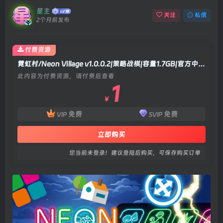
星主
关注
私信
2个月前发布
付费资源
霓虹村/Neon Village v1.0.0.2|策略战棋|容量1.7GB|官方中文版
此内容为付费资源，请付费后查看
1
￥
免费
免费
VIP
SVIP
立即购买
您当前未登录！建议登陆后购买，可保存购买订单