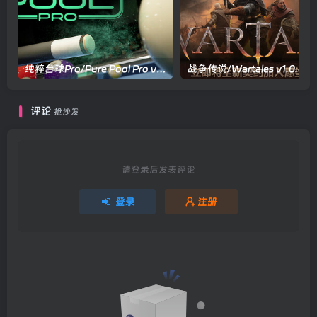
纯粹台球Pro/Pure Pool Pro v20260521|体育竞速|容量14.8GB|官方中文版
战争传
评论
抢沙发
请登录后发表评论
登录
注册