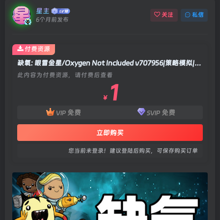
星主
关注
私信
6个月前发布
付费资源
缺氧: 眼冒金星/Oxygen Not Included v707956|策略模拟|容量3.5GB|官方中文版
此内容为付费资源，请付费后查看
1
￥
免费
免费
VIP
SVIP
立即购买
您当前未登录！建议登陆后购买，可保存购买订单