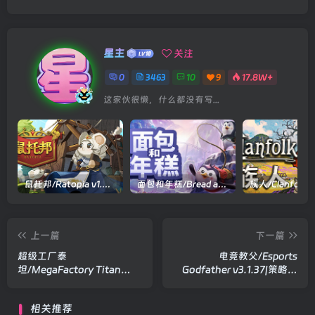
星主
关注
0
3463
10
9
17.8W+
这家伙很懒，什么都没有写...
鼠托邦/Ratopia v1.0.0530|策略模拟|容量2.9GB|官方中文版
面包和年糕/Bread and Fred Build.21411256|动作冒险|容量1.1GB|官方中文版
上一篇
下一篇
超级工厂泰
电竞教父/Esports
坦/MegaFactory Titan
Godfather v3.1.37|策略模
v0.9.6.7|策略战棋|容量
拟|容量3.4GB|官方中文版
608MB|官方中文版
相关推荐