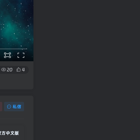
20
4
私信
B|官方中文版