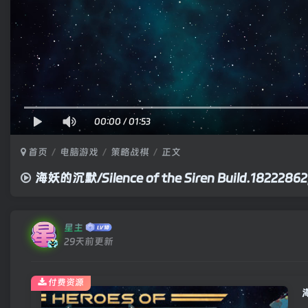
00:00
/
01:53
首页
电脑游戏
策略战棋
正文
海妖的沉默/Silence of the Siren Build.18
星主
29天前更新
付费资源
海