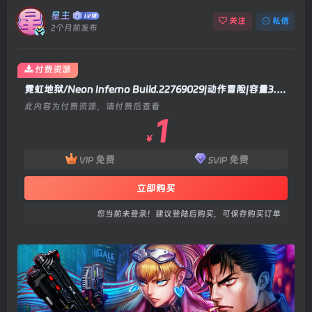
星主
关注
私信
2个月前发布
付费资源
霓虹地狱/Neon Inferno Build.22769029|动作冒险|容量3.6GB|官方中文版
此内容为付费资源，请付费后查看
1
￥
免费
免费
VIP
SVIP
立即购买
您当前未登录！建议登陆后购买，可保存购买订单