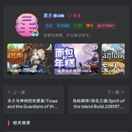
星主
关注
0
3463
10
9
17.8W+
这家伙很懒，什么都没有写...
鼠托邦/Ratopia v1.0.0530|策略模拟|容量2.9GB|官方中文版
面包和年糕/Bread and Fred Build.21411256|动作冒险|容量1.1GB|官方中文版
上一篇
下一篇
永久与神树的祈愿者/Towa
岛屿精神/海岛之魂/Spirit of
and the Guardians of the
the Island Build.22839717|
Sacred Tree
动作冒险|容量1.4GB|官方中
Build.20976006|动作冒险|
文版
相关推荐
容量6.9GB|官方中文版