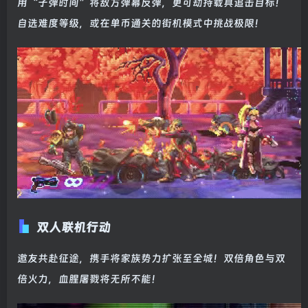
用“子弹时间”将敌方弹幕反弹，更可劫持载具追击目标！
自选难度等级，或在单币通关的街机模式中挑战极限！
双人联机行动
邀友共赴征途，携手将家族势力扩张至全城！双倍角色与双
倍火力，血腥屠戮将无所不能！