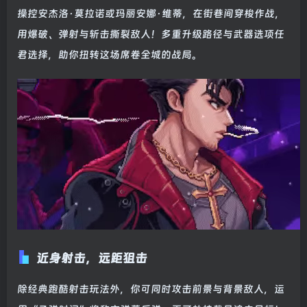
操控安杰洛·莫拉诺或玛丽安娜·维蒂，在街巷间穿梭作战，
用爆破、弹射与斩击撕裂敌人！多重升级路径与武器选项任
君选择，助你扭转这场席卷全城的战局。
近身射击，远距狙击
除经典跑酷射击玩法外，你可同时攻击前景与背景敌人，运