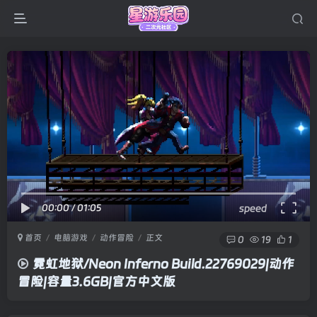
00:00
/
01:05
speed
首页
电脑游戏
动作冒险
正文
0
19
1
霓虹地狱/Neon Inferno Build.22769029|动作
冒险|容量3.6GB|官方中文版