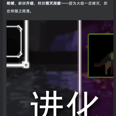
枪械
、解锁
升级
、释放
毁灭技能
——因为火焰一旦熄灭，你
也将随之陨落。