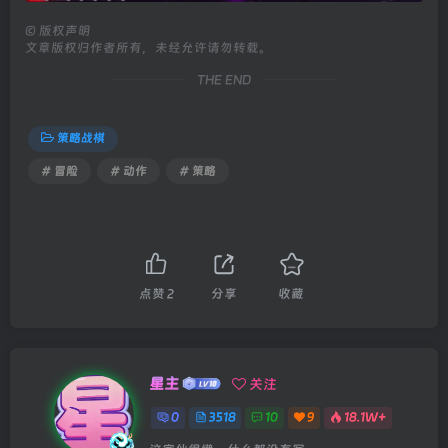
©
版权声明
文章版权归作者所有，未经允许请勿转载。
THE END
策略战棋
# 冒险
# 动作
# 策略
点赞
2
分享
收藏
星主
关注
0
3518
10
9
18.1W+