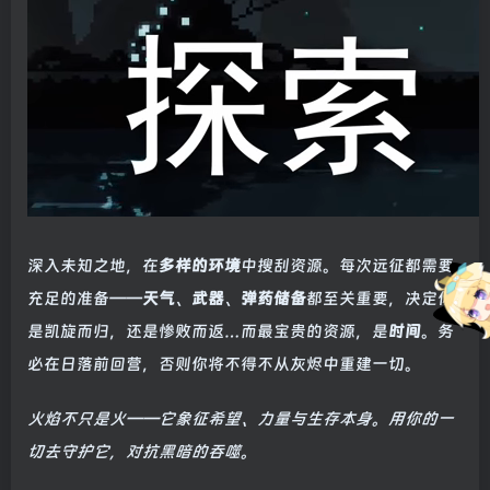
深入未知之地，在
多样的环境
中搜刮资源。每次远征都需要
充足的准备——
天气
、
武器
、
弹药储备
都至关重要，决定你
是凯旋而归，还是惨败而返…而最宝贵的资源，是
时间
。务
必在日落前回营，否则你将不得不从灰烬中重建一切。
火焰不只是火——它象征希望、力量与生存本身。用你的一
切去守护它，对抗黑暗的吞噬。