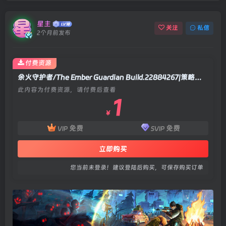
星主
关注
私信
2个月前发布
付费资源
余火守护者/The Ember Guardian Build.22884267|策略战棋|容量2.8GB|官方中文版
此内容为付费资源，请付费后查看
1
￥
免费
免费
VIP
SVIP
立即购买
您当前未登录！建议登陆后购买，可保存购买订单