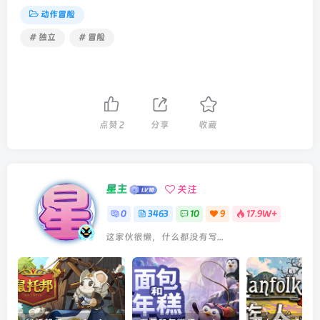
动作冒险
# 独立
# 冒险
点赞
2
分享
收藏
星主
关注
0
3463
10
9
17.9W+
这家伙很懒，什么都没有写...