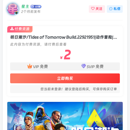
星主
关注
私信
2个月前发布
付费资源
明日潮汐/Tides of Tomorrow Build.22921951|动作冒险|容量11.3GB|官方中文版
此内容为付费资源，请付费后查看
2
￥
免费
免费
VIP
SVIP
立即购买
您当前未登录！建议登陆后购买，可保存购买订单