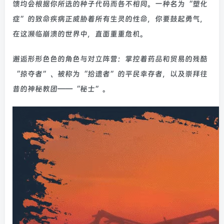
馈均会根据你所选的种子代码而各不相同。一种名为“塑化
症”的致命疾病正威胁着所有生灵的性命，你要鼓起勇气，
在这濒临崩溃的世界中，直面重重危机。
邂逅形形色色的角色与对立阵营：掌控着药品和贸易的残酷
“掠夺者”、被称为“拾遗者”的平民幸存者，以及崇拜往
昔的神秘教团——“秘士”。