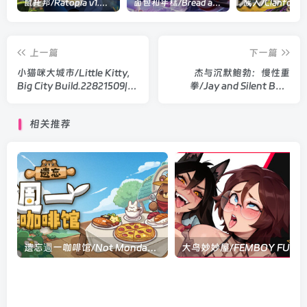
鼠托邦/Ratopia v1.0.0530|策略模拟|容量2.9GB|官方中文版
面包和年糕/Bread and Fred Build.21411256|动作冒险|容量1.1GB|官方中文版
上一篇
下一篇
小猫咪大城市/Little Kitty,
杰与沉默鲍勃：慢性重
Big City Build.22821509|动
拳/Jay and Silent Bob:
作冒险|容量1.9GB|官方中文
Chronic Blunt Punch
版
Build.22858920|动作冒险|
相关推荐
容量18.6GB|官方中文版
遗忘週一咖啡馆/Not Monday Cafe v1.4.3|休闲益智|容量467MB|官方中文版
大鸟妙妙屋/FEMB