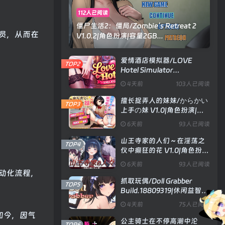
112人已阅读
僵尸生活2：僵局/Zombie’s Retreat 2
员，从而在
V1.0.2|角色扮演|容量2GB...
爱情酒店模拟器/LOVE
TOP2
Hotel Simulator
Build.24183576|模拟经营|
4天前
103人已阅读
容量4.8GB|官方中文版
擅长捉弄人的妹妹/からかい
TOP3
上手の妹 V1.0|角色扮演|容
量593MB|汉化版
6天前
93人已阅读
山王寺家的人们～在淫荡之
TOP4
仪中癫狂的花 V1.0|角色扮
演|容量1.3GB|官方中文版
6天前
93人已阅读
动化流程，
抓取玩偶/Doll Grabber
TOP5
Build.18809319|休闲益智|
容量354MB|官方中文版
4天前
75人已阅读
如今，因气
公主骑士在不停高潮中沦
TOP6