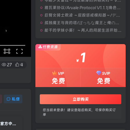
夺略少女蕾拉～为世献身的供牺契约～ V1.0|角色扮演|容量669MB|汉化版
雅瓦莱协议/Arvale Protocol V1.1.1|角色扮演|容量1.9GB|汉化版
巨臀女骑士欺凌 ～屁股惩戒模拟器～/デカケツ女騎士いじめ。～お尻お仕置きシミュレーション～ V1.0|策略模拟|容量452MB|汉化版
孤独魔王与我的塔/ぼっちな魔王と俺の塔 V1.0|视觉小说|容量4.4GB|官方中文版
能干的学妹小葵！～两人的同居生活开始了～/できる後輩アオイちゃん！ ～二人ぐらし始まっちゃいました～ V1.0.8|休闲益智|容量2.7GB|官方中文版
付费资源
1
￥
27
4
VIP
SVIP
免费
免费
私信
立即购买
您当前未登录！建议登陆后购买，可保存购买订
单
星际钻探站/Space Drilling Station Build.23726203|模拟经营|容量1.7GB|官方中文版