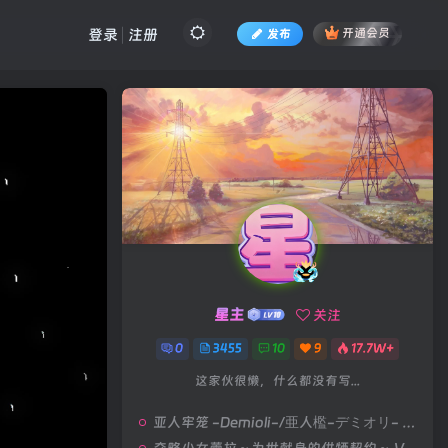
登录
注册
发布
开通会员
星主
关注
0
3455
10
9
17.7W+
这家伙很懒，什么都没有写...
亚人牢笼 -Demioli-/亜人檻-デミオリ- V1.00|策略模拟|容量678MB|汉化版