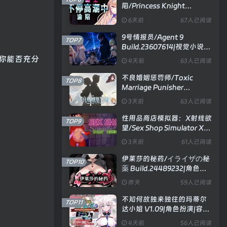
陷/Princess Knight
Concedes to Cum V1.2.5|视
6天前
67人已阅读
觉小说|容量1.2GB|官方中文
版
9号情报员/Agent 9
TOP7
Build.23607614|视觉小说|
容量1.2GB|官方中文版
你能否充分
4天前
63人已阅读
不良婚姻惩罚师/Toxic
TOP8
Marriage Punisher
Build.23738704|策略模拟|
3天前
63人已阅读
容量896MB|官方中文版
性用品商店模拟器：X射线欲
TOP9
望/Sex Shop Simulator X
RAY DESIRE V26.06.15|模
3天前
61人已阅读
拟经营|容量3.3GB|官方中文
版
伊莱莎的秘药/イライザの秘
TOP10
薬 Build.24489232|角色扮
演|容量743MB|官方中文版
昨天
59人已阅读
不知何故独来独往的玛蒂尔
TOP11
达小姐 V1.09|角色扮演|容量
2GB|官方中文版
4天前
56人已阅读