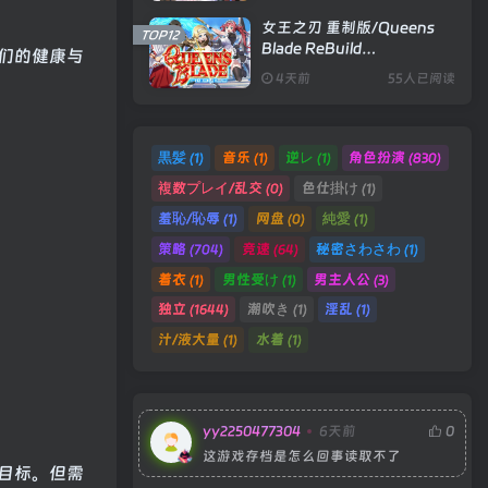
女王之刃 重制版/Queens
TOP12
Blade ReBuild
们的健康与
Build.24329851|策略卡牌|
4天前
55人已阅读
容量1.7GB|官方中文版
黒髪
音乐
逆レ
角色扮演
(1)
(1)
(1)
(830)
複数プレイ/乱交
色仕掛け
(0)
(1)
羞恥/恥辱
网盘
純愛
(1)
(0)
(1)
策略
竞速
秘密さわさわ
(704)
(64)
(1)
着衣
男性受け
男主人公
(1)
(1)
(3)
独立
潮吹き
淫乱
(1644)
(1)
(1)
汁/液大量
水着
(1)
(1)
yy2250477304
6天前
0
这游戏存档是怎么回事读取不了
目标。但需