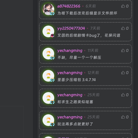
a874822366
6天前
0
为啥下载后改完后缀显示文件损坏
yy2250477304
7天前
0
艾因的后续剧情卡bug了，花屏闪退
yechangming
11天前
0
不缺，尽量一个一个解压
yechangming
12天前
0
里面少压缩包 3.4.7.14
yechangming
25天前
0
和求生之路类似哇塞
yechangming
25天前
0
玩法再多点就更好了