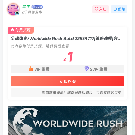
星主
关注
私信
2个月前发布
付费资源
全球热潮/Worldwide Rush Build.22854717|策略战棋|容量6.6GB|官方中文版
此内容为付费资源，请付费后查看
1
￥
免费
免费
VIP
SVIP
立即购买
您当前未登录！建议登陆后购买，可保存购买订单