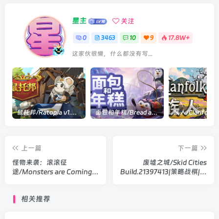
星主
关注
0
3463
10
9
17.8W+
这家伙很懒，什么都没有写...
鼠托邦/Ratopia v1.0.0530|策略模拟|容量2.9GB|官方中文版
面包和年糕/Bread and Fred Build.21411256|动作冒险|容量1.1GB|官方中文版
上一篇
下一篇
怪物来袭：滚滚征
废墟之城/Skid Cities
途/Monsters are Coming!
Build.21397413|策略战棋|容
Rock and Road v1.3.4.0|策
量13.3GB|官方中文版
略战棋|容量1.7GB|官方中文
相关推荐
版