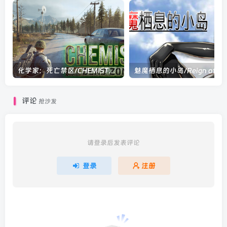
化学家：死亡禁区/CHEMISTS: Dead Zone Build.24142120|动作冒险|容量22.8GB|官方中文版
魅魔栖息的小岛/Reign o
评论
抢沙发
请登录后发表评论
登录
注册