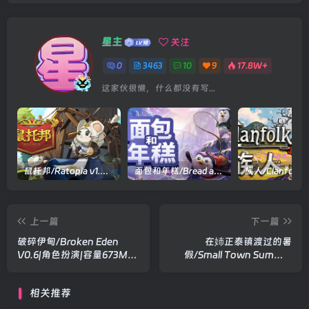
星主
关注
0
3463
10
9
17.8W+
这家伙很懒，什么都没有写...
鼠托邦/Ratopia v1.0.0530|策略模拟|容量2.9GB|官方中文版
面包和年糕/Bread and Fred Build.21411256|动作冒险|容量1.1GB|官方中文版
上一篇
下一篇
破碎伊甸/Broken Eden
在姉正泰镇渡过的暑
V0.6|角色扮演|容量673MB|
假/Small Town Summer
官方中文版
Build.23173727|角色扮演|
容量793MB|官方中文版
相关推荐