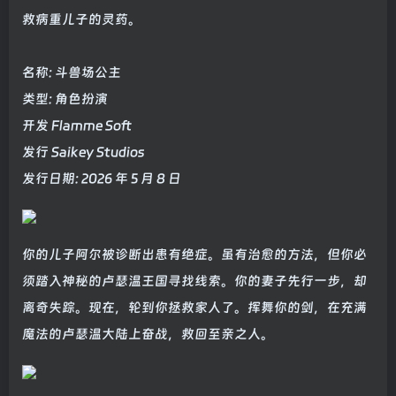
救病重儿子的灵药。
名称: 斗兽场公主
类型: 角色扮演
开发 Flamme Soft
发行 Saikey Studios
发行日期: 2026 年 5 月 8 日
你的儿子阿尔被诊断出患有绝症。虽有治愈的方法，但你必
须踏入神秘的卢瑟温王国寻找线索。你的妻子先行一步，却
离奇失踪。现在，轮到你拯救家人了。挥舞你的剑，在充满
魔法的卢瑟温大陆上奋战，救回至亲之人。