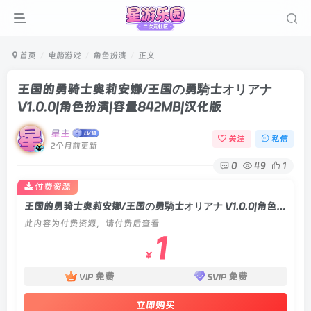
首页
电脑游戏
角色扮演
正文
王国的勇骑士奥莉安娜/王国の勇騎士オリアナ
V1.0.0|角色扮演|容量842MB|汉化版
星主
关注
私信
2个月前更新
0
49
1
付费资源
王国的勇骑士奥莉安娜/王国の勇騎士オリアナ V1.0.0|角色扮演|容量842MB|汉化版
此内容为付费资源，请付费后查看
1
￥
免费
免费
VIP
SVIP
立即购买