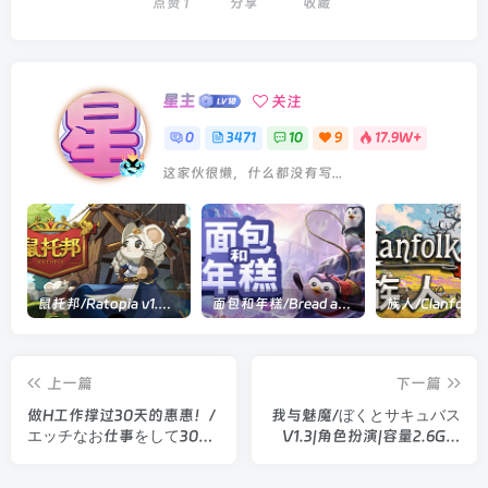
点赞
1
分享
收藏
星主
关注
0
3471
10
9
17.9W+
这家伙很懒，什么都没有写...
鼠托邦/Ratopia v1.0.0530|策略模拟|容量2.9GB|官方中文版
面包和年糕/Bread and Fred Build.21411256|动作冒险|容量1.1GB|官方中文版
上一篇
下一篇
做H工作撑过30天的惠惠！/
我与魅魔/ぼくとサキュバス
エッチなお仕事をして30日
V1.3|角色扮演|容量2.6GB|
生き伸びるめぐみん！
汉化版
V26.05.11|角色扮演|容量