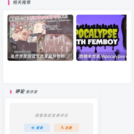
相关推荐
449MB|汉化版
虽然我是因诅咒而变成扶她的雌小鬼修女，但魔物们太淫荡了，根本没法去冒险！/呪いでふたなり化したオホ声シスターの私ですが、魔物がドスケベ過ぎて冒険どころじゃありません！ V1.0|角色扮演|容量1GB|汉化版
评论
抢沙发
请登录后发表评论
登录
注册