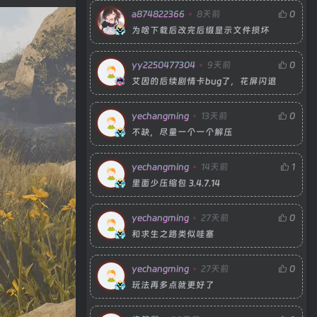
a874822366
8天前
0
为啥下载后改完后缀显示文件损坏
yy2250477304
9天前
0
艾因的后续剧情卡bug了，花屏闪退
yechangming
13天前
0
不缺，尽量一个一个解压
yechangming
14天前
1
里面少压缩包 3.4.7.14
yechangming
27天前
0
和求生之路类似哇塞
yechangming
27天前
0
玩法再多点就更好了