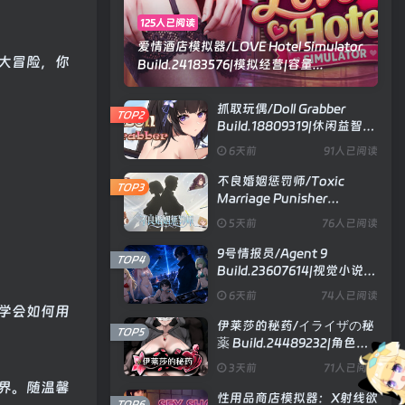
125人已阅读
爱情酒店模拟器/LOVE Hotel Simulator
大冒险，你
Build.24183576|模拟经营|容量...
抓取玩偶/Doll Grabber
TOP2
Build.18809319|休闲益智|
容量354MB|官方中文版
6天前
91人已阅读
不良婚姻惩罚师/Toxic
TOP3
Marriage Punisher
Build.23738704|策略模拟|
5天前
76人已阅读
容量896MB|官方中文版
9号情报员/Agent 9
TOP4
Build.23607614|视觉小说|
容量1.2GB|官方中文版
6天前
74人已阅读
学会如何用
伊莱莎的秘药/イライザの秘
TOP5
薬 Build.24489232|角色扮
演|容量743MB|官方中文版
3天前
71人已阅读
界。随温馨
性用品商店模拟器：X射线欲
TOP6