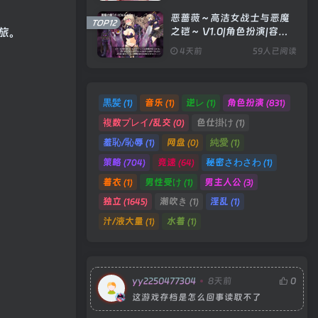
恶蔷薇～高洁女战士与恶魔
TOP12
之铠～ V1.0|角色扮演|容量
旅。
1.5GB|官方中文版
4天前
59人已阅读
黒髪
音乐
逆レ
角色扮演
(1)
(1)
(1)
(831)
複数プレイ/乱交
色仕掛け
(0)
(1)
羞恥/恥辱
网盘
純愛
(1)
(0)
(1)
策略
竞速
秘密さわさわ
(704)
(64)
(1)
着衣
男性受け
男主人公
(1)
(1)
(3)
独立
潮吹き
淫乱
(1645)
(1)
(1)
汁/液大量
水着
(1)
(1)
yy2250477304
8天前
0
这游戏存档是怎么回事读取不了