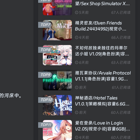
望/Sex Shop Simulator X
RAY DESIRE V26.06.15|模
5天前
67人已阅读
拟经营|容量3.3GB|官方中文
版
精灵密友/Elven Friends
TOP7
Build.24434992|视觉小说|
容量1GB|官方中文版
4天前
66人已阅读
不知何故独来独往的玛蒂尔
TOP8
达小姐 V1.09|角色扮演|容量
2GB|官方中文版
6天前
63人已阅读
雅瓦莱协议/Arvale Protocol
TOP9
V1.1.1|角色扮演|容量1.9GB|
汉化版
前天
61人已阅读
的河床中。
神秘酒店/Hotel Tales
TOP10
V1.0.1|策略模拟|容量6.6GB|
官方中文版
前天
60人已阅读
爱在登录/Love in Login
TOP11
V2.05|视觉小说|容量6GB|官
方中文版
4天前
60人已阅读