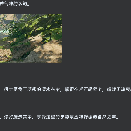
种气味的认知。
，拱土觅食于茂密的灌木丛中；攀爬在岩石峭壁上，嬉戏于凉爽
。你将漫步其中，享受这里的宁静氛围和舒缓的自然之声。