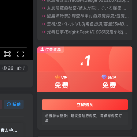
臥底治安官/HiddenBadge V20260729b|角色扮演|容量897MB|官方中文版
女友隐藏的秘密/彼女が隠している秘密 V1.0|角色扮演|容量538MB|官方中文版
退魔师玲奈2 调查神丰村的妖魔异变/退魔師レイナ2神豊村の妖魔異変を調査せよ V1.0|角色扮演|容量468MB|官方中文版
空桶/空バレル V1.0|角色扮演|容量55MB|官方中文版
光明往事/Bright Past V1.006|视觉小说|容量6.6GB|官方中文版
付费资源
1
￥
28
1
VIP
SVIP
免费
免费
私信
立即购买
您当前未登录！建议登陆后购买，可保存购买订
单
可爱冒险记/Adorable Adventures Build.23014882|休闲益智|容量4.1GB|官方中文版