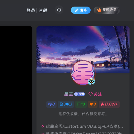
登录
注册
发布
开通会员
星主
关注
0
3463
10
9
17.8W+
这家伙很懒，什么都没有写...
扭曲空间/Distortium V0.3.0|PC+安卓|视觉小说|容量6.4GB|官方中文版