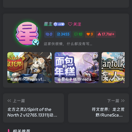
星主
关注
0
3455
10
9
17.7W+
这家伙很懒，什么都没有写...
鼠托邦/Ratopia v1.0.0530|策略模拟|容量2.9GB|官方中文版
面包和年糕/Bread and Fred Build.21411256|动作冒险|容量1.1GB|官方中文版
上一篇
下一篇
北方之灵2/Spirit of the
符文世界：龙之荒
North 2 v12765.13311|动作
野/RuneScape:
冒险|容量21.6GB|官方中文
Dragonwilds
版
Build.21485597|动作冒险|
相关推荐
容量22.8GB|官方中文版