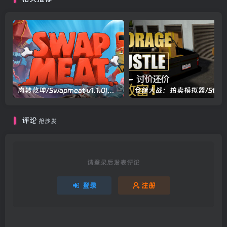
肉转乾坤/Swapmeat v1.1.0|动作冒险|容量2.7GB|官方中文版
仓储大战
评论
抢沙发
请登录后发表评论
登录
注册