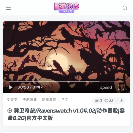
00:00
/
01:47
speed
首页
电脑游戏
动作冒险
正文
0
22
3
鸦卫奇旅/Ravenswatch v1.04.02|动作冒险|容
量8.2G|官方中文版