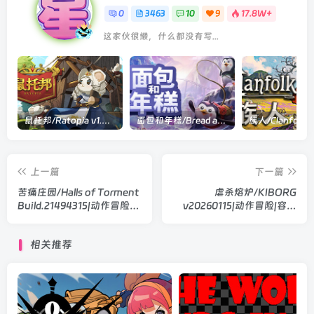
0
3463
10
9
17.8W+
这家伙很懒，什么都没有写...
鼠托邦/Ratopia v1.0.0530|策略模拟|容量2.9GB|官方中文版
面包和年糕/Bread and Fred Build.21411256|动作冒险|容量1.1GB|官方中文版
上一篇
下一篇
苦痛庄园/Halls of Torment
虐杀熔炉/KIBORG
Build.21494315|动作冒险|
v20260115|动作冒险|容量
容量2.5GB|官方中文版
21.7GB|官方中文版
相关推荐