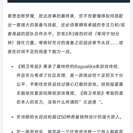
要想击败梦魇，抵达故事的最终章，您不但要懂得如何搭配
出一套强大的装备与技能，还必须要拥有卓越的专注力和/或
者高超的团队合作水平。您有3天3夜的时间（等同于18分
钟）强化力量。等做好充分的准备之后迎战章节头目……或
是在时间不足的局面下勉力一战。
《鸦卫奇旅》秉承了最纯粹的Roguelike类游戏传统，
并且充分考虑了社区反馈，是一款挑战性十足但又十分
公平、平衡性优异且经过精心打磨的游戏。但别指望靠
无脑地反复游玩降低游戏难度。《鸦卫奇旅》考验的是
您本人的实力，没有什么所谓的”元进度“。
史诗般的头目战和超过50种具备独特设计的强大敌人。
在一局游戏中，每完成一个任务或击败一个敌人都能获