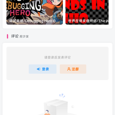
调试英雄/Debugging Hero Build.22108995|动作冒险|容量371MB|官方中文版
世界在俄亥俄终结/The World
评论
抢沙发
请登录后发表评论
登录
注册