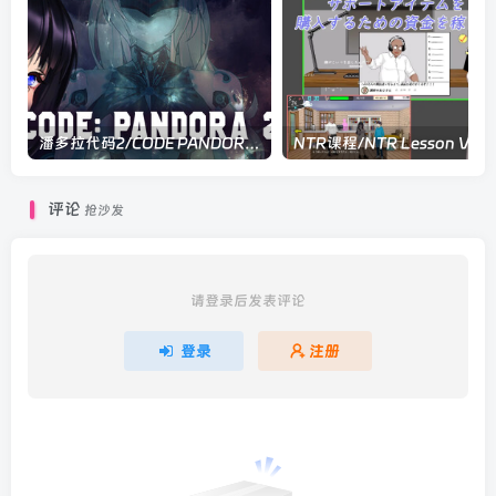
潘多拉代码2/CODE PANDORA 2 Build.23377004|动作冒险|容量7.2GB|官方中文版
NTR课程/
评论
抢沙发
请登录后发表评论
登录
注册