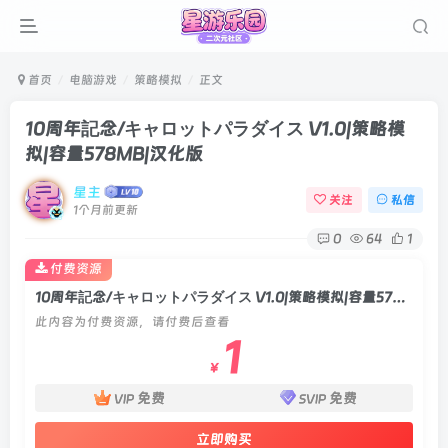
首页
电脑游戏
策略模拟
正文
10周年記念/キャロットパラダイス V1.0|策略模
拟|容量578MB|汉化版
星主
关注
私信
1个月前更新
0
64
1
付费资源
10周年記念/キャロットパラダイス V1.0|策略模拟|容量578MB|汉化版
此内容为付费资源，请付费后查看
1
￥
免费
免费
VIP
SVIP
立即购买