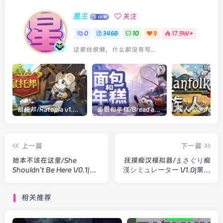
星主
关注
0
3468
10
9
17.9W+
这家伙很懒，什么都没有写...
鼠托邦/Ratopia v1.0.0530|策略模拟|容量2.9GB|官方中文版
面包和年糕/Bread and Fred Build.21411256|动作冒险|容量1.1GB|官方中文版
上一篇
下一篇
她本不该在这里/She
抚摸痴汉模拟器/まさぐり痴
Shouldn't Be Here V0.1|策
漢シミュレーター V1.0|策略
略模拟|容量1.1GB|官方中文
模拟|容量1.2GB|官方中文版
版
相关推荐