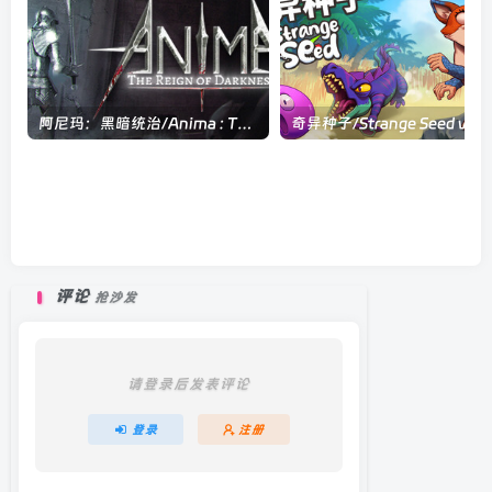
阿尼玛：黑暗统治/Anima : The Reign of Darkness Build.6791979|角色扮演|容量2.7GB|官方中文版
评论
抢沙发
请登录后发表评论
登录
注册