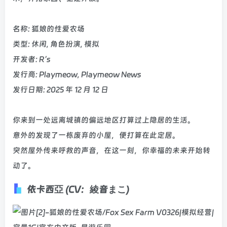
名称: 狐娘的性爱农场
类型: 休闲, 角色扮演, 模拟
开发者: R’s
发行商: Playmeow, Playmeow News
发行日期: 2025 年 12 月 12 日
你来到一处远离城镇的偏远地区打算过上隐居的生活。
意外的发现了一栋废弃的小屋，便打算在此定居。
突然屋外传来呼救的声音，在这一刻，你幸福的未来开始转
动了。
依卡西亞 (CV：綾音まこ)