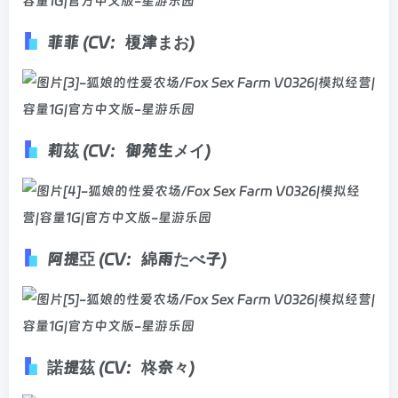
菲菲 (CV：榎津まお)
莉茲 (CV：御苑生メイ)
阿提亞 (CV：綿雨たべ子)
諾提茲 (CV：柊奈々)