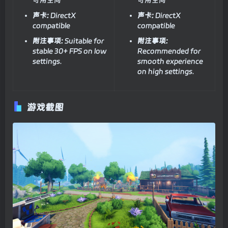
声卡:
DirectX
声卡:
DirectX
compatible
compatible
附注事项:
Suitable for
附注事项:
stable 30+ FPS on low
Recommended for
settings.
smooth experience
on high settings.
游戏截图