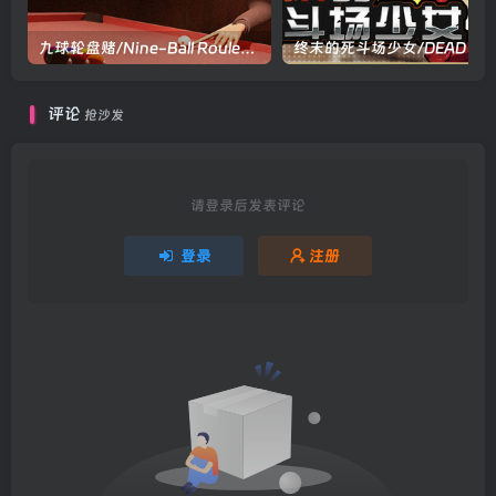
九球轮盘赌/Nine-Ball Roulette v1.0.25|模拟经营|容量978MB|官方中文版
终末的死斗场少女/DEAD END 
评论
抢沙发
请登录后发表评论
登录
注册