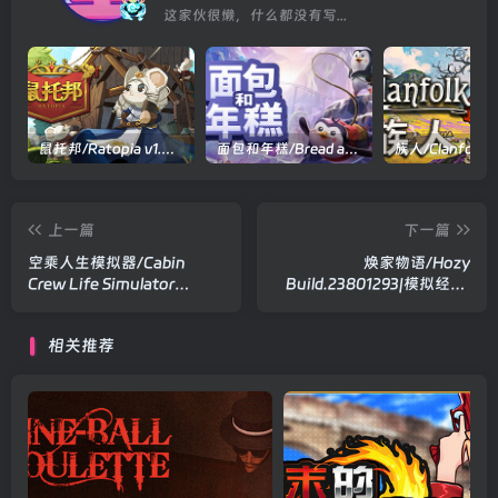
这家伙很懒，什么都没有写...
鼠托邦/Ratopia v1.0.0530|策略模拟|容量2.9GB|官方中文版
面包和年糕/Bread and Fred Build.21411256|动作冒险|容量1.1GB|官方中文版
上一篇
下一篇
空乘人生模拟器/Cabin
焕家物语/Hozy
Crew Life Simulator
Build.23801293|模拟经营|
Build.23844429|模拟经营|
容量5.7GB|官方中文版
容量2.7GB|官方中文版
相关推荐