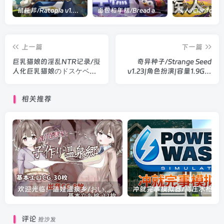
鼠托邦/Ratopia v1.0.0530|策略模拟|容量2.9GB|官方中文版
面包和年糕/Bread and Fred Build.21411256|动作冒险|容量1.1GB|官方中文版
上一篇
下一篇
巨乳猫娘的淫乱NTR记录/擬
奇异种子/Strange Seed
人化巨乳猫娘のドスケベ寝
v1.23|角色扮演|容量1.9GB|
取られ記録 V1.0|角色扮演|
官方中文版
容量398MB|汉化版
相关推荐
欢迎光临！造娃温泉乡/おいでませ！子作り温泉郷 V1.0.0|角色扮演|容量526MB|汉化版
冲就完事模拟器/高压水枪模拟器/PowerWash Simulator v1.
评论
抢沙发