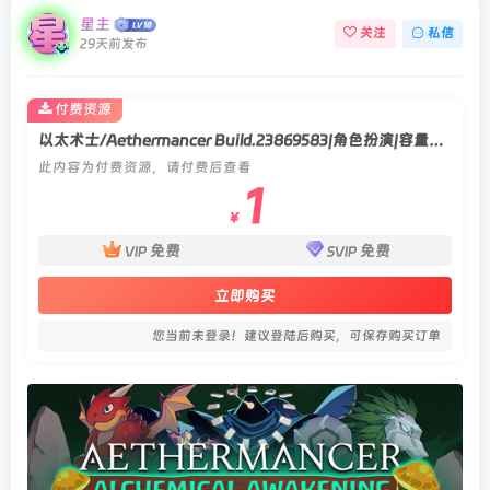
星主
关注
私信
29天前发布
付费资源
以太术士/Aethermancer Build.23869583|角色扮演|容量6.4GB|官方中文版
此内容为付费资源，请付费后查看
1
￥
免费
免费
VIP
SVIP
立即购买
您当前未登录！建议登陆后购买，可保存购买订单