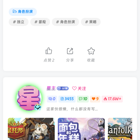
角色扮演
# 独立
# 冒险
# 角色扮演
# 策略
点赞
2
分享
收藏
星主
关注
0
3455
10
9
17.6W+
这家伙很懒，什么都没有写...