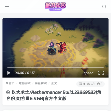
00:00
/
01:17
speed
首页
电脑游戏
角色扮演
正文
0
18
2
以太术士/Aethermancer Build.23869583|角
色扮演|容量6.4GB|官方中文版