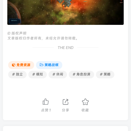
©
版权声明
文章版权归作者所有，未经允许请勿转载。
THE END
免费资源
策略战棋
# 独立
# 模拟
# 休闲
# 角色扮演
# 策略
点赞
1
分享
收藏