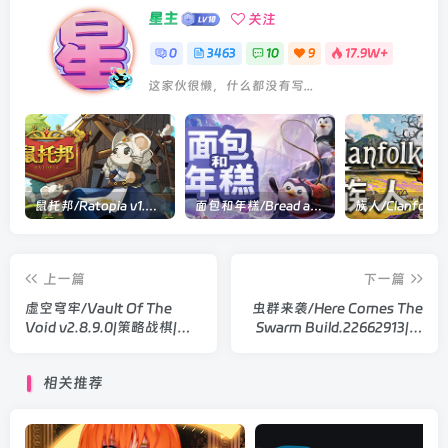
星主
关注
0
3463
10
9
17.9W+
这家伙很懒，什么都没有写...
鼠托邦/Ratopia v1.0.0530|策略模拟|容量2.9GB|官方中文版
面包和年糕/Bread and Fred Build.21411256|动作冒险|容量1.1GB|官方中文版
上一篇
下一篇
虚空穹牢/Vault Of The
虫群来袭/Here Comes The
Void v2.8.9.0|策略战棋|容
Swarm Build.22662913|策
量580MB|官方中文版
略战棋|容量3.1GB|官方中文
版
相关推荐