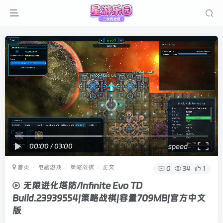
00:00
/
03:00
speed
首页
电脑游戏
策略战棋
正文
0
34
1
无限进化塔防/Infinite Evo TD
Build.23939554|策略战棋|容量709MB|官方中文
版